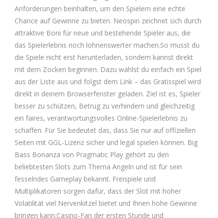
Anforderungen beinhalten, um den Spielern eine echte
Chance auf Gewinne zu bieten. Neospin zeichnet sich durch
attraktive Boni für neue und bestehende Spieler aus, die
das Spielerlebnis noch lohnenswerter machen.So musst du
die Spiele nicht erst herunterladen, sondern kannst direkt
mit dem Zocken beginnen. Dazu wählst du einfach ein Spiel
aus der Liste aus und folgst dem Link – das Gratisspiel wird
direkt in deinem Browserfenster geladen. Ziel ist es, Spieler
besser zu schützen, Betrug zu verhindern und gleichzeitig
ein faires, verantwortungsvolles Online-Spielerlebnis zu
schaffen. Für Sie bedeutet das, dass Sie nur auf offiziellen
Seiten mit GGL-Lizenz sicher und legal spielen können. Big
Bass Bonanza von Pragmatic Play gehört zu den
beliebtesten Slots zum Thema Angeln und ist für sein
fesselndes Gameplay bekannt. Freispiele und
Multiplikatoren sorgen dafür, dass der Slot mit hoher
Volatilität viel Nervenkitzel bietet und Ihnen hohe Gewinne
bringen kann.Casino-Fan der ersten Stunde und