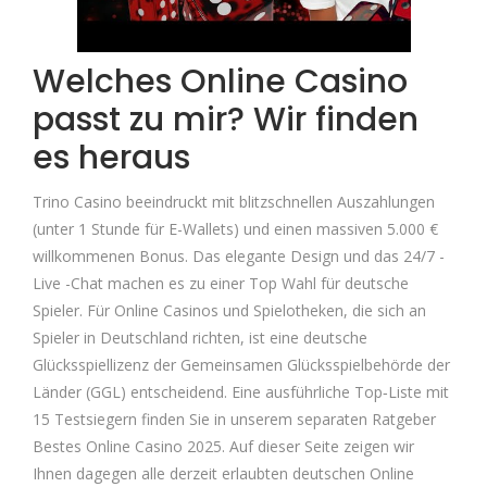
Welches Online Casino
passt zu mir? Wir finden
es heraus
Trino Casino beeindruckt mit blitzschnellen Auszahlungen
(unter 1 Stunde für E-Wallets) und einen massiven 5.000 €
willkommenen Bonus. Das elegante Design und das 24/7 -
Live -Chat machen es zu einer Top Wahl für deutsche
Spieler. Für Online Casinos und Spielotheken, die sich an
Spieler in Deutschland richten, ist eine deutsche
Glücksspiellizenz der Gemeinsamen Glücksspielbehörde der
Länder (GGL) entscheidend. Eine ausführliche Top‑Liste mit
15 Testsiegern finden Sie in unserem separaten Ratgeber
Bestes Online Casino 2025. Auf dieser Seite zeigen wir
Ihnen dagegen alle derzeit erlaubten deutschen Online