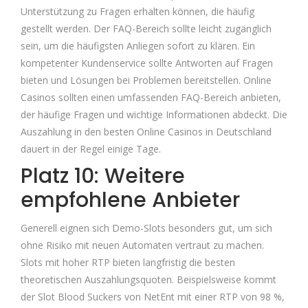
Unterstützung zu Fragen erhalten können, die häufig
gestellt werden. Der FAQ-Bereich sollte leicht zugänglich
sein, um die häufigsten Anliegen sofort zu klären. Ein
kompetenter Kundenservice sollte Antworten auf Fragen
bieten und Lösungen bei Problemen bereitstellen. Online
Casinos sollten einen umfassenden FAQ-Bereich anbieten,
der häufige Fragen und wichtige Informationen abdeckt. Die
Auszahlung in den besten Online Casinos in Deutschland
dauert in der Regel einige Tage.
Platz 10: Weitere
empfohlene Anbieter
Generell eignen sich Demo-Slots besonders gut, um sich
ohne Risiko mit neuen Automaten vertraut zu machen.
Slots mit hoher RTP bieten langfristig die besten
theoretischen Auszahlungsquoten. Beispielsweise kommt
der Slot Blood Suckers von NetEnt mit einer RTP von 98 %,