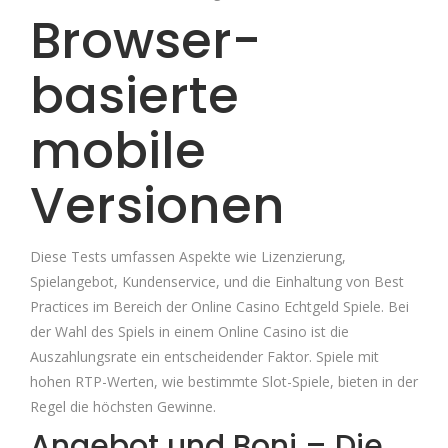
Browser-
basierte
mobile
Versionen
Diese Tests umfassen Aspekte wie Lizenzierung,
Spielangebot, Kundenservice, und die Einhaltung von Best
Practices im Bereich der Online Casino Echtgeld Spiele. Bei
der Wahl des Spiels in einem Online Casino ist die
Auszahlungsrate ein entscheidender Faktor. Spiele mit
hohen RTP-Werten, wie bestimmte Slot-Spiele, bieten in der
Regel die höchsten Gewinne.
Angebot und Boni – Die