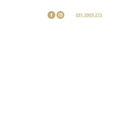
ENTI
KONTAKT
091 3909 272
Facebook
Instagram
ΜΟ ΤΗΣ