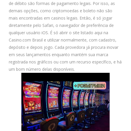
de débito são formas de pagamento legais. Por isso, as
demais opções, como criptomoedas e boleto não são
mais encontradas em casinos legais. Então, é só jogar
diretamente pelo Safari, o navegador de preferência de
qualquer usuário iOS. É só abrir o site listado aqui na
Casino.com Brasil e utilizar normalmente, com cadastro,
depósito e depois jogo. Cada provedora já procura inovar
em seus lançamentos enquanto mantém sua marca
registrada nos gráficos ou com um recurso específico, e há
um bom número delas disponíveis.