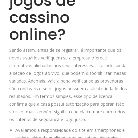
jogos de
cassino
online?
Sendo assim, antes de se registrar, é importante que os
novos usuários verifiquem se a empresa oferece
alternativas alinhadas aos seus interesses. Isso inclui ainda
a seção de jogos ao vivo, que podem disponibilizar mesas
variadas. Ademais, vale a pena verificar se as provedoras
são confiáveis e se os jogos possuem a aleatoriedade dos
resultados. Em termos simples, esse tipo de licença
confirma que a casa possui autorização para operar. Não
só isso, mas também significa que ela cumpre com todos
os critérios de segurança e jogo justo.
Avaliamos a responsividade do site em smartphones e
tablets, além da qualidade dos aplicativos disponíveis