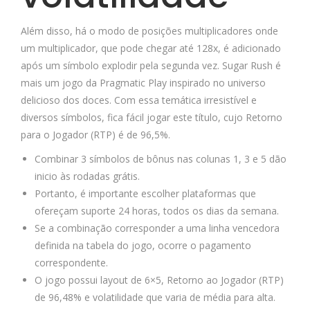
Além disso, há o modo de posições multiplicadores onde
um multiplicador, que pode chegar até 128x, é adicionado
após um símbolo explodir pela segunda vez. Sugar Rush é
mais um jogo da Pragmatic Play inspirado no universo
delicioso dos doces. Com essa temática irresistível e
diversos símbolos, fica fácil jogar este título, cujo Retorno
para o Jogador (RTP) é de 96,5%.
Combinar 3 símbolos de bônus nas colunas 1, 3 e 5 dão
inicio às rodadas grátis.
Portanto, é importante escolher plataformas que
ofereçam suporte 24 horas, todos os dias da semana.
Se a combinação corresponder a uma linha vencedora
definida na tabela do jogo, ocorre o pagamento
correspondente.
O jogo possui layout de 6×5, Retorno ao Jogador (RTP)
de 96,48% e volatilidade que varia de média para alta.