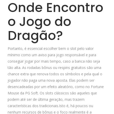
Onde Encontro
o Jogo do
Dragão?
Portanto, é essencial escolher bem o slot pelo valor
mínimo como um aviso para jogo responsável e para
conseguir jogar por mais tempo, caso a banca não seja
tão alta. As rodadas bônus ou respins gratuitos são uma
chance extra que renova todos os símbolos e pela qual o
jogador não paga uma nova aposta. Elas podem ser
desencadeadas por um efeito aleatório, como no Fortune
Mouse da PG Soft. Os slots clássicos são aqueles que
podem até ser de última geração, mas trazem
características dos tradicionais.Isto é, há poucos ou
nenhum recursos de bônus e o foco realmente é a