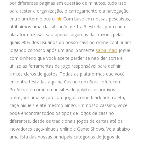
por diferentes paginas em questão de minutos, tudo isso
para testar a organização, o carregamento e a navegação
entre um item e outro.
Com base em nossas pesquisas,
atribuímos uma classificação de 1 a 5 estrelas para cada
plataforma.Essas são apenas algumas das razões pelas
quais 90% dos usuários do nosso cassino online continuam
jogando conosco após um ano. Somente
saiba mais
jogue
com dinheiro que você aceite perder se não der sorte e
utilize as ferramentas de jogo responsável para definir
limites claros de gastos. Todas as plataformas que você
encontra testadas aqui na Casino.com Brasil oferecem
Pix.Afinal, é comum que sites de palpites esportivos
ofereçam uma seção com jogos como blackjack, roleta,
caça-níqueis e até mesmo bingo. Em nosso cassino, você
pode encontrar todos os tipos de jogos de cassino
diferentes, desde os tradicionais jogos de cartas até os
inovadores caça-níqueis online e Game Shows. Veja abaixo
uma lista das nossas principais categorias de jogos de