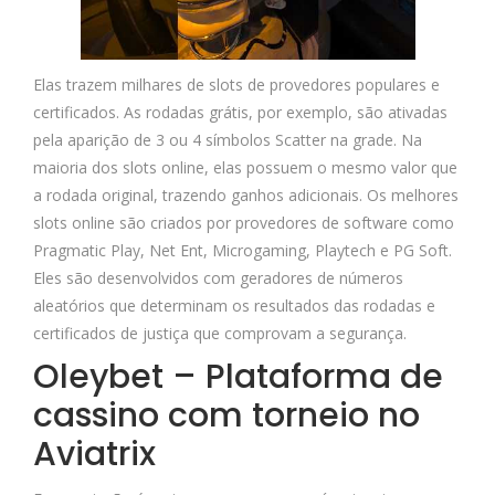
Elas trazem milhares de slots de provedores populares e
certificados. As rodadas grátis, por exemplo, são ativadas
pela aparição de 3 ou 4 símbolos Scatter na grade. Na
maioria dos slots online, elas possuem o mesmo valor que
a rodada original, trazendo ganhos adicionais. Os melhores
slots online são criados por provedores de software como
Pragmatic Play, Net Ent, Microgaming, Playtech e PG Soft.
Eles são desenvolvidos com geradores de números
aleatórios que determinam os resultados das rodadas e
certificados de justiça que comprovam a segurança.
Oleybet – Plataforma de
cassino com torneio no
Aviatrix