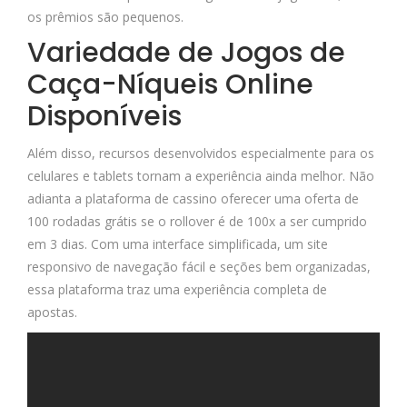
os prêmios são pequenos.
Variedade de Jogos de
Caça-Níqueis Online
Disponíveis
Além disso, recursos desenvolvidos especialmente para os
celulares e tablets tornam a experiência ainda melhor. Não
adianta a plataforma de cassino oferecer uma oferta de
100 rodadas grátis se o rollover é de 100x a ser cumprido
em 3 dias. Com uma interface simplificada, um site
responsivo de navegação fácil e seções bem organizadas,
essa plataforma traz uma experiência completa de
apostas.