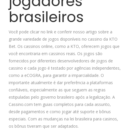
jogadores
brasileiros
Você pode clicar no link e conferir nosso artigo sobre a
grande variedade de jogos disponíveis no cassino da KTO
Bet. Os cassinos online, como a KTO, oferecem jogos que
você encontraria em cassinos reais. Os jogos são
fornecidos por diferentes desenvolvedores de jogos de
cassino e cada jogo é testado por agências independentes,
como a eCOGRA, para garantir a imparcialidade. O
importante atualmente é dar preferência a plataformas
confiáveis, especialmente as que seguem as regras
estipuladas pelo governo brasileiro após a legalização. A
Cassino.com tem guias completos para cada assunto,
desde pagamentos e como jogar até suporte e bônus
especiais. Com as mudanças na lei brasileira para casinos,
os bônus tiveram que ser adaptados.