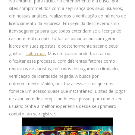
No entanto, para facilitar o entendimento e a busca por
sites comprometidos com a segurança dos seus usuários,
em nossas análises, realizamos a verificação do número de
licenciamento da empresa. Em seguida descrevemos no
item segurança para que todos entendam se a licença do
casino é real ou não. Todos os usuários buscam gerar
lucros em suas apostas, e posteriormente sacar o seus
ganhos.
saiba mais
Mas um casino pode facilitar ou
dificultar esse processo, com diferentes fatores como
requisitos de apostas, métodos de pagamento limitado,
verificação de identidade negada. A busca por
entretenimento rápido, nos faz acessar sites que nos
fornece um acesso quase que instantâneo. E sites de jogos
de azar, vem descomplicando esse passo, para que o seu
usuário tenha a melhor experiência desde seu primeiro
contato, ao se registrar.