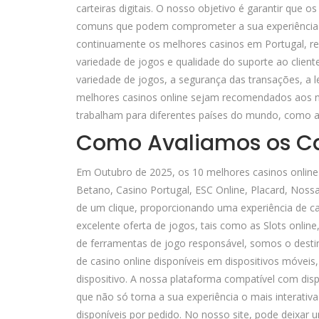
carteiras digitais. O nosso objetivo é garantir que
comuns que podem comprometer a sua experiência em
continuamente os melhores casinos em Portugal, r
variedade de jogos e qualidade do suporte ao client
variedade de jogos, a segurança das transações, a l
melhores casinos online sejam recomendados aos no
trabalham para diferentes países do mundo, como a 
Como Avaliamos os Ca
Em Outubro de 2025, os 10 melhores casinos online 
Betano, Casino Portugal, ESC Online, Placard, Noss
de um clique, proporcionando uma experiência de cas
excelente oferta de jogos, tais como as Slots onlin
de ferramentas de jogo responsável, somos o dest
de casino online disponíveis em dispositivos móveis
dispositivo. A nossa plataforma compatível com dis
que não só torna a sua experiência o mais interati
disponíveis por pedido. No nosso site, pode deixar