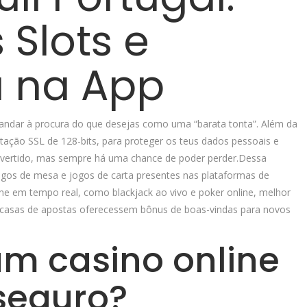
 Slots e
a na App
ndar à procura do que desejas como uma “barata tonta”. Além da
tação SSL de 128-bits, para proteger os teus dados pessoais e
o divertido, mas sempre há uma chance de poder perder.Dessa
ogos de mesa e jogos de carta presentes nas plataformas de
ne em tempo real, como blackjack ao vivo e poker online, melhor
as casas de apostas oferecessem bônus de boas-vindas para novos
um casino online
seguro?