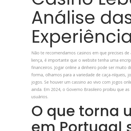
Análise das
Experiênci
Não te recomendamos casinos em que precises de a
liença, é importante que o website tenha uma encrip
financeiros. Jogar online a dinheiro pode ser muit
forma, olhamos para a variedade de caça-níqueis, j
jogos. Se houver um cassino ao vivo com jogos onli
ainda. Em 2024, o Governo Brasileiro proibiu que 
usuários.
O que torna 
em Portugal 