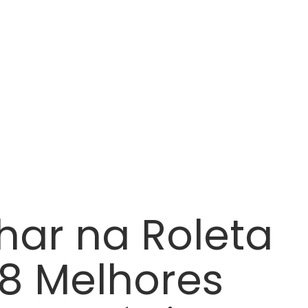
NAŠA PRIČA
PONUDA
GALERIJA
REFERENCE
KLIJ
ar na Roleta
 8 Melhores