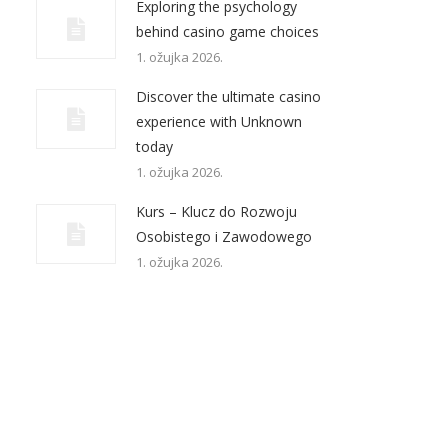
Exploring the psychology
behind casino game choices
1. ožujka 2026.
Discover the ultimate casino
experience with Unknown
today
1. ožujka 2026.
Kurs – Klucz do Rozwoju
Osobistego i Zawodowego
1. ožujka 2026.