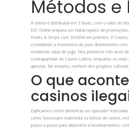
Métodos e 
A oferta é distribuída em 3 fases, com o valor do 
ESC Online prepara um Natal repleto de promoções, 
Points & Drops com 50.000€ em prémios. O Casino, 
convidando a momentos de puro divertimento com fan
modernas salas de jogo. Nos primeiros três anos d
contrapartidas do Casino Lisboa, enquanto os mais 
apostas. No entanto, nenhum dos projetos culturais 
O que aconte
casinos ilega
Explicamos como identificar um operador licenciado p
como funcionam realmente os bónus de casino, inc
passo a passo para depósitos e levantamentos, c