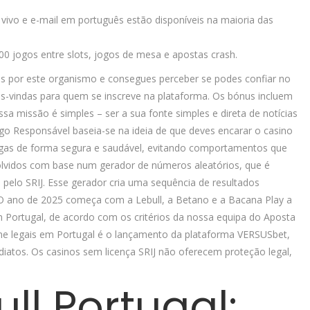
 vivo e e-mail em português estão disponíveis na maioria das
 jogos entre slots, jogos de mesa e apostas crash.
buídas por este organismo e consegues perceber se podes confiar no
as-vindas para quem se inscreve na plataforma. Os bónus incluem
ssa missão é simples – ser a sua fonte simples e direta de notícias
ogo Responsável baseia-se na ideia de que deves encarar o casino
ogas de forma segura e saudável, evitando comportamentos que
olvidos com base num gerador de números aleatórios, que é
 pelo SRIJ. Esse gerador cria uma sequência de resultados
.O ano de 2025 começa com a Lebull, a Betano e a Bacana Play a
Portugal, de acordo com os critérios da nossa equipa do Aposta
ne legais em Portugal é o lançamento da plataforma VERSUSbet,
atos. Os casinos sem licença SRIJ não oferecem proteção legal,
ll Portugal: