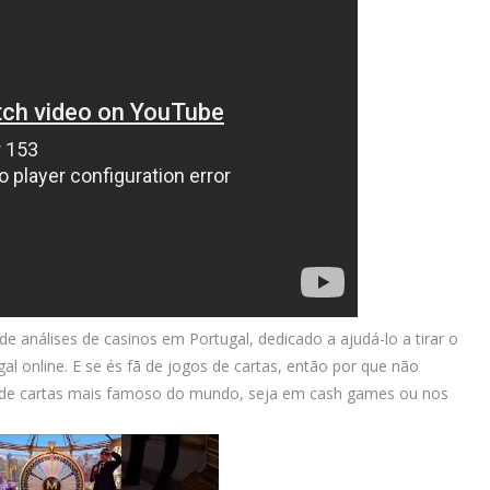
e análises de casinos em Portugal, dedicado a ajudá-lo a tirar o
l online. E se és fã de jogos de cartas, então por que não
 de cartas mais famoso do mundo, seja em cash games ou nos