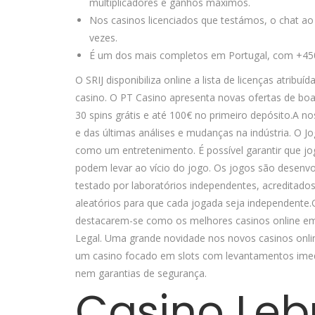
multiplicadores e ganhos máximos.
Nos casinos licenciados que testámos, o chat ao
vezes.
É um dos mais completos em Portugal, com +4500
O SRIJ disponibiliza online a lista de licenças atri
casino. O PT Casino apresenta novas ofertas de bo
30 spins grátis e até 100€ no primeiro depósito.A no
e das últimas análises e mudanças na indústria. O J
como um entretenimento. É possível garantir que j
podem levar ao vício do jogo. Os jogos são desenv
testado por laboratórios independentes, acreditados
aleatórios para que cada jogada seja independente
destacarem-se como os melhores casinos online em 
Legal. Uma grande novidade nos novos casinos onli
um casino focado em slots com levantamentos imedi
nem garantias de segurança.
Casino Lebu