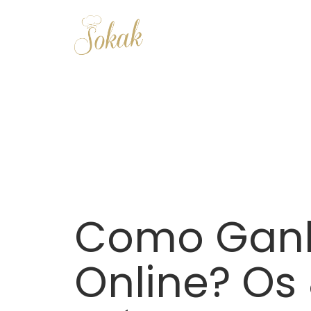
Como Ganh
Online? Os