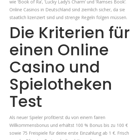
wie ‘Book of Ra’, ‘Lucky Lady’s Charm’ und ‘Ramses Book’.
Online Casinos in Deutschland sind ziemlich sicher, da sie
staatlich lizenziert sind und strenge Regeln folgen müssen.
Die Kriterien für
einen Online
Casino und
Spielotheken
Test
Als neuer Spieler profitierst du von einem fairen
Willkommensbonus und erhältst 100 % Bonus bis zu 100 €
sowie 75 Freispiele für deine erste Einzahlung ab 1 €. Frisch