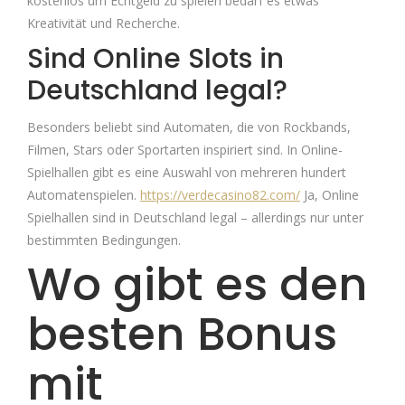
kostenlos um Echtgeld zu spielen bedarf es etwas
Kreativität und Recherche.
Sind Online Slots in
Deutschland legal?
Besonders beliebt sind Automaten, die von Rockbands,
Filmen, Stars oder Sportarten inspiriert sind. In Online-
Spielhallen gibt es eine Auswahl von mehreren hundert
Automatenspielen.
https://verdecasino82.com/
Ja, Online
Spielhallen sind in Deutschland legal – allerdings nur unter
bestimmten Bedingungen.
Wo gibt es den
besten Bonus
mit