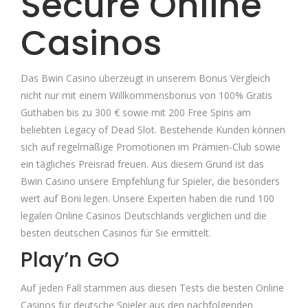
Secure Online
Casinos
Das Bwin Casino überzeugt in unserem Bonus Vergleich
nicht nur mit einem Willkommensbonus von 100% Gratis
Guthaben bis zu 300 € sowie mit 200 Free Spins am
beliebten Legacy of Dead Slot. Bestehende Kunden können
sich auf regelmäßige Promotionen im Prämien-Club sowie
ein tägliches Preisrad freuen. Aus diesem Grund ist das
Bwin Casino unsere Empfehlung für Spieler, die besonders
wert auf Boni legen. Unsere Experten haben die rund 100
legalen Online Casinos Deutschlands verglichen und die
besten deutschen Casinos für Sie ermittelt.
Play’n GO
Auf jeden Fall stammen aus diesen Tests die besten Online
Casinos für deutsche Spieler aus den nachfolgenden