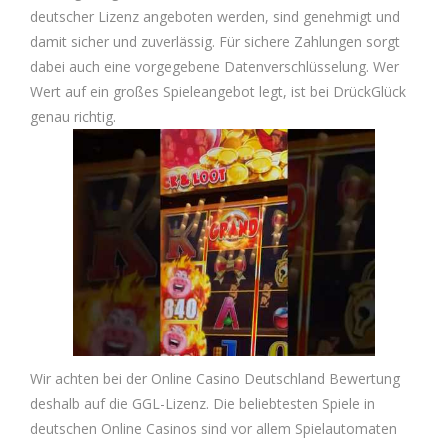
deutscher Lizenz angeboten werden, sind genehmigt und
damit sicher und zuverlässig. Für sichere Zahlungen sorgt
dabei auch eine vorgegebene Datenverschlüsselung. Wer
Wert auf ein großes Spieleangebot legt, ist bei DrückGlück
genau richtig.
Wir achten bei der Online Casino Deutschland Bewertung
deshalb auf die GGL-Lizenz. Die beliebtesten Spiele in
deutschen Online Casinos sind vor allem Spielautomaten