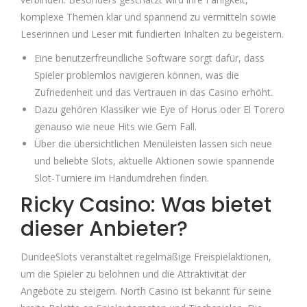
komplexe Themen klar und spannend zu vermitteln sowie
Leserinnen und Leser mit fundierten Inhalten zu begeistern.
Eine benutzerfreundliche Software sorgt dafür, dass
Spieler problemlos navigieren können, was die
Zufriedenheit und das Vertrauen in das Casino erhöht.
Dazu gehören Klassiker wie Eye of Horus oder El Torero
genauso wie neue Hits wie Gem Fall.
Über die übersichtlichen Menüleisten lassen sich neue
und beliebte Slots, aktuelle Aktionen sowie spannende
Slot-Turniere im Handumdrehen finden.
Ricky Casino: Was bietet
dieser Anbieter?
DundeeSlots veranstaltet regelmäßige Freispielaktionen,
um die Spieler zu belohnen und die Attraktivität der
Angebote zu steigern. North Casino ist bekannt für seine