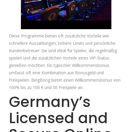
Diese Programme bieten oft zusätzliche Vorteile wie
schnellere Auszahlungen, höhere Limits und persönliche
Kundenbetreuer. Sie sind ideal für Spieler, die regelmäßig
spielen und die zusätzlichen Vorteile eines VIP-Status
genießen möchten. Ein typischer Willkommensbonus
umfasst oft eine Kombination aus Bonusgeld und
Freispielen. BingBong bietet einen Willkommensbonus von
100% bis zu 100 € und 50 Freispiele an.
Germany’s
Licensed and