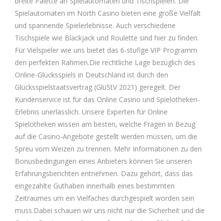
breite Palette an Spielautomaten und Tischspielen. Die
Spielautomaten im North Casino bieten eine große Vielfalt
und spannende Spielerlebnisse. Auch verschiedene
Tischspiele wie Blackjack und Roulette sind hier zu finden.
Für Vielspieler wie uns bietet das 6-stufige VIP Programm
den perfekten Rahmen.Die rechtliche Lage bezüglich des
Online-Glücksspiels in Deutschland ist durch den
Glücksspielstaatsvertrag (GlüStV 2021) geregelt. Der
Kundenservice ist für das Online Casino und Spielotheken-
Erlebnis unerlässlich. Unsere Experten für Online
Spielotheken wissen am besten, welche Fragen in Bezug
auf die Casino-Angebote gestellt werden müssen, um die
Spreu vom Weizen zu trennen. Mehr Informationen zu den
Bonusbedingungen eines Anbieters können Sie unseren
Erfahrungsberichten entnehmen. Dazu gehört, dass das
eingezahlte Guthaben innerhalb eines bestimmten
Zeitraumes um ein Vielfaches durchgespielt worden sein
muss.Dabei schauen wir uns nicht nur die Sicherheit und die