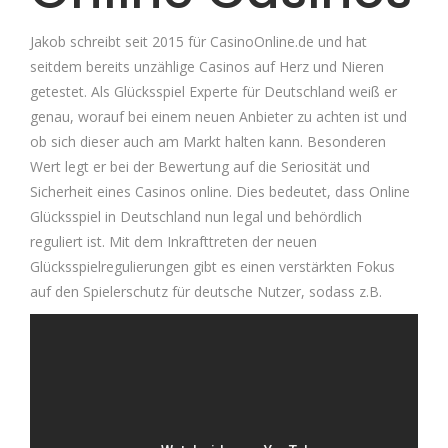
Jakob schreibt seit 2015 für CasinoOnline.de und hat
seitdem bereits unzählige Casinos auf Herz und Nieren
getestet. Als Glücksspiel Experte für Deutschland weiß er
genau, worauf bei einem neuen Anbieter zu achten ist und
ob sich dieser auch am Markt halten kann. Besonderen
Wert legt er bei der Bewertung auf die Seriosität und
Sicherheit eines Casinos online. Dies bedeutet, dass Online
Glücksspiel in Deutschland nun legal und behördlich
reguliert ist. Mit dem Inkrafttreten der neuen
Glücksspielregulierungen gibt es einen verstärkten Fokus
auf den Spielerschutz für deutsche Nutzer, sodass z.B.