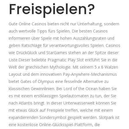
Freispielen?
Gute Online Casinos bieten nicht nur Unterhaltung, sondern
auch wertvolle Tipps fürs Spielen. Die besten Casinos
informieren über Spiele mit hohen Auszahlungsraten und
geben Ratschläge für verantwortungsvolles Spielen. Casinos
wie DrückGlück und StarGames stehen an der Spitze dieser
Liste.Dieser beliebte Pragmatic Play Slot entführt Sie in die
Welt der griechischen Mythologie. Mit seinem 5 x 6 Walzen
Layout und dem innovativen Pay-Anywhere-Mechanismus
bietet Gates of Olympus eine fesselnde Alternative zu
klassischen Gewinnlinien. Bei Lord of the Ocean haben Sie
es mit einem erstklassigen Spielautomaten zu tun, der Sie
nach Atlantis bringt. In dieser Unterwasserwelt können Sie
mit etwas Glück auf Freispiele treffen, welche mit einem
expandierenden Sondersymbol gespielt werden. Slotpark ist
eine kostenlose Online-Glücksspiel-Plattform, die