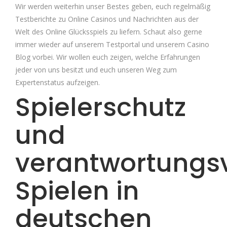
Wir werden weiterhin unser Bestes geben, euch regelmäßig
Testberichte zu Online Casinos und Nachrichten aus der
Welt des Online Glücksspiels zu liefern. Schaut also gerne
immer wieder auf unserem Testportal und unserem Casino
Blog vorbei. Wir wollen euch zeigen, welche Erfahrungen
jeder von uns besitzt und euch unseren Weg zum
Expertenstatus aufzeigen.
Spielerschutz
und
verantwortungsv
Spielen in
deutschen