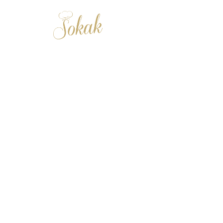
Türkiye’de kullanıcıların gü
Uncategorized
By
admin
19. prosinca 2025.
Türkiye’de kullanıcıların güvendiği platformlardan