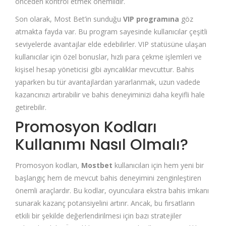
önceden kontrol etmek önemlidir.
Son olarak, Most Bet’in sunduğu
VIP programına
göz
atmakta fayda var. Bu program sayesinde kullanıcılar çeşitli
seviyelerde avantajlar elde edebilirler. VIP statüsüne ulaşan
kullanıcılar için özel bonuslar, hızlı para çekme işlemleri ve
kişisel hesap yöneticisi gibi ayrıcalıklar mevcuttur. Bahis
yaparken bu tür avantajlardan yararlanmak, uzun vadede
kazancınızı artırabilir ve bahis deneyiminizi daha keyifli hale
getirebilir.
Promosyon Kodları
Kullanımı Nasıl Olmalı?
Promosyon kodları,
Mostbet
kullanıcıları için hem yeni bir
başlangıç hem de mevcut bahis deneyimini zenginleştiren
önemli araçlardır. Bu kodlar, oyunculara ekstra bahis imkanı
sunarak kazanç potansiyelini artırır. Ancak, bu fırsatların
etkili bir şekilde değerlendirilmesi için bazı stratejiler