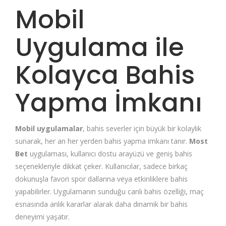
Mobil
Uygulama ile
Kolayca Bahis
Yapma İmkanı
Mobil uygulamalar
, bahis severler için büyük bir kolaylık
sunarak, her an her yerden bahis yapma imkanı tanır.
Most
Bet
uygulaması, kullanıcı dostu arayüzü ve geniş bahis
seçenekleriyle dikkat çeker. Kullanıcılar, sadece birkaç
dokunuşla favori spor dallarına veya etkinliklere bahis
yapabilirler. Uygulamanın sunduğu canlı bahis özelliği, maç
esnasında anlık kararlar alarak daha dinamik bir bahis
deneyimi yaşatır.