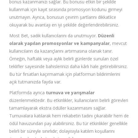
bonus kazanmanızı sağlar. Bu bonusu etkin bir şekilde
kullanmak için kayıt sırasında promosyon kodunu girmeyi
unutmayın. Ayrıca, bonusun çevrim şartlarını dikkatlice
okuyarak bu avantajı en iyi şekilde değerlendirebilirsiniz.
Most Bet, sadık kullanıcılarını da unutmuyor.
Düzenli
olarak yapılan promosyonlar ve kampanyalar
, mevcut
kullanıcıların da kazançlarını artırmasına olanak tanır.
Örneğin, haftalık veya aylık belirli günlerde sunulan özel
teklifler sayesinde bahislerinizi daha kârlı hale getirebilirsiniz.
Bu tür fırsatları kaçırmamak için platformun bildirimlerini
açık tutmanızda fayda var.
Platformda ayrıca
turnuva ve yarışmalar
düzenlenmektedir. Bu etkinlikler, kullanıcıların belirli görevleri
tamamlayarak ekstra ödüller kazanmasını sağlar.
Turnuvalara katılarak hem rekabetin tadını çıkarabilir hem de
ödül havuzundan pay alabilirsiniz. Bu tür etkinlikler genellikle
belirli bir süreyle sınırlıdır; dolayısıyla katılım koşullarını