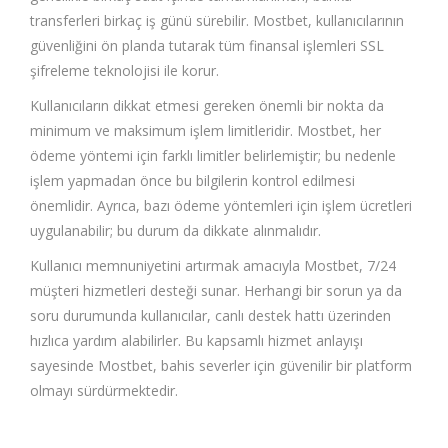
transferleri birkaç iş günü sürebilir. Mostbet, kullanıcılarının
güvenliğini ön planda tutarak tüm finansal işlemleri SSL
şifreleme teknolojisi ile korur.
Kullanıcıların dikkat etmesi gereken önemli bir nokta da
minimum ve maksimum işlem limitleridir. Mostbet, her
ödeme yöntemi için farklı limitler belirlemiştir; bu nedenle
işlem yapmadan önce bu bilgilerin kontrol edilmesi
önemlidir. Ayrıca, bazı ödeme yöntemleri için işlem ücretleri
uygulanabilir; bu durum da dikkate alınmalıdır.
Kullanıcı memnuniyetini artırmak amacıyla Mostbet, 7/24
müşteri hizmetleri desteği sunar. Herhangi bir sorun ya da
soru durumunda kullanıcılar, canlı destek hattı üzerinden
hızlıca yardım alabilirler. Bu kapsamlı hizmet anlayışı
sayesinde Mostbet, bahis severler için güvenilir bir platform
olmayı sürdürmektedir.