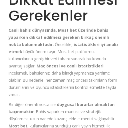
Dikkat Edilmesi
Gerekenler
Canlı bahis dünyasında, Most bet üzerinde bahis
yaparken dikkat edilmesi gereken birkaç önemli
nokta bulunmaktadır.
Öncelikle,
istatistikleri iyi analiz
etmek
büyük önem taşır. Most bet platformu,
kullanıcılarına geniş bir veri tabanı sunarak bu konuda
avantaj sağlar.
Maç öncesi ve canlı istatistikleri
incelemek, bahislerinizi daha bilinçli yapmanıza yardımcı
olabilir. Bu nedenle, her zaman maç öncesi takımların form
durumlarını ve oyuncu istatistiklerini kontrol etmekte fayda
vardır.
Bir diğer önemli nokta ise
duygusal kararlar almaktan
kaçınmaktır
. Bahis yaparken mantıklı ve stratejik
düşünmek, uzun vadede kazanç elde etmenizi sağlayabilir.
Most bet
, kullanıcılarına sunduğu canlı yayın hizmeti ile