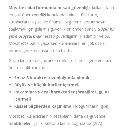
Mostbet platformunda hesap güvenliği
, kullanıcıların
en çok önem verdiği konulardan biridir. Platform,
kullanıcıların kişisel ve finansal bilgilerinin korunmasını
sağlamak için gelişmiş güvenlik önlemleri sunar.
Güçlü bir
şifre oluşturmak
, hesap güvenliğinin ilk adımıdır ve bu,
Mostbet’te bahis yaparken kullanıcıların en çok dikkat
etmesi gereken unsurlardan biridir.
Güçlü bir şifre oluştururken dikkat edilmesi gereken bazı
önemli noktalar vardır:
En az 8 karakter uzunluğunda olmalı
Büyük ve küçük harfler içermeli
Rakamlar ve özel karakterler (örneğin: !, @, #)
içermeli
Kişisel bilgilerden kaçınılmalı
(doğum tarihi gibi)
Mostbet, kullanıcılarının hesaplarını daha da güvende
tutabilmeleri için iki faktörlü kimlik doğrulama (2FA)