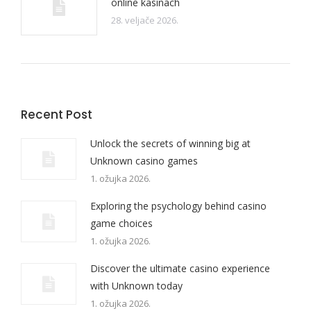
online kasínach
28. veljače 2026.
Recent Post
Unlock the secrets of winning big at
Unknown casino games
1. ožujka 2026.
Exploring the psychology behind casino
game choices
1. ožujka 2026.
Discover the ultimate casino experience
with Unknown today
1. ožujka 2026.