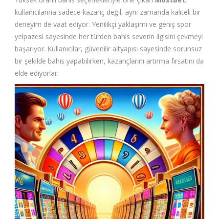
kullanıcılarına sadece kazanç değil, aynı zamanda kaliteli bir
deneyim de vaat ediyor. Yenilikçi yaklaşımı ve geniş spor
yelpazesi sayesinde her türden bahis severin ilgisini çekmeyi
başarıyor. Kullanıcılar, güvenilir altyapısı sayesinde sorunsuz
bir şekilde bahis yapabilirken, kazançlarını artırma fırsatını da
elde ediyorlar.