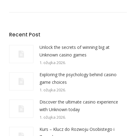
Recent Post
Unlock the secrets of winning big at
Unknown casino games
1. ožujka 2026.
Exploring the psychology behind casino
game choices
1. ožujka 2026.
Discover the ultimate casino experience
with Unknown today
1. ožujka 2026.
Kurs – Klucz do Rozwoju Osobistego i