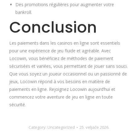
Des promotions régulières pour augmenter votre
bankroll.
Conclusion
Les paiements dans les casinos en ligne sont essentiels
pour une expérience de jeu fluide et agréable. Avec
Locowin, vous bénéficiez de méthodes de paiement
sécurisées et variées, vous permettant de jouer sans souci.
Que vous soyez un joueur occasionnel ou un passionné de
jeux, Locowin répond à vos besoins en matière de
paiements en ligne. Rejoignez Locowin aujourd’hui et
commencez votre aventure de jeu en ligne en toute
sécurité.
Category:
Uncategorized
25. veljače 2026.