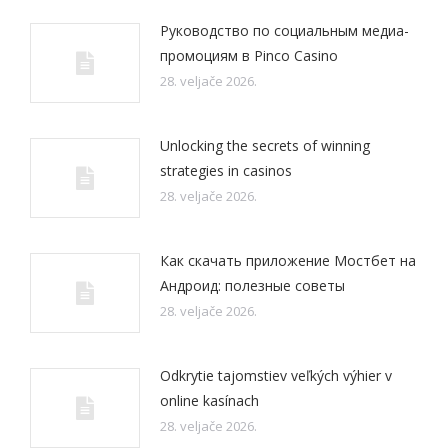
Руководство по социальным медиа-
промоциям в Pinco Casino
28. veljače 2026.
Unlocking the secrets of winning
strategies in casinos
28. veljače 2026.
Как скачать приложение Мостбет на
Андроид: полезные советы
28. veljače 2026.
Odkrytie tajomstiev veľkých výhier v
online kasínach
28. veljače 2026.