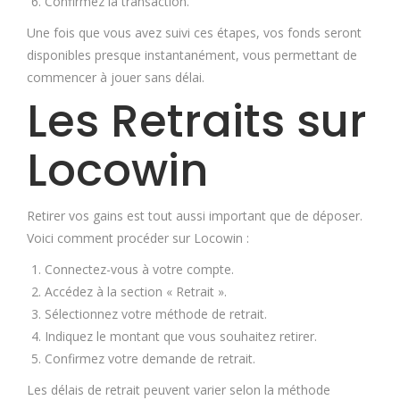
Confirmez la transaction.
Une fois que vous avez suivi ces étapes, vos fonds seront
disponibles presque instantanément, vous permettant de
commencer à jouer sans délai.
Les Retraits sur
Locowin
Retirer vos gains est tout aussi important que de déposer.
Voici comment procéder sur Locowin :
Connectez-vous à votre compte.
Accédez à la section « Retrait ».
Sélectionnez votre méthode de retrait.
Indiquez le montant que vous souhaitez retirer.
Confirmez votre demande de retrait.
Les délais de retrait peuvent varier selon la méthode