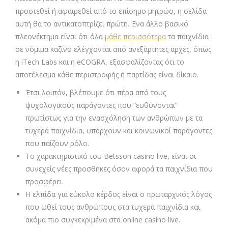
προστεθεί ή αφαιρεθεί από το επίσημο μητρώο, η σελίδα
αυτή θα το αντικατοπτρίζει πρώτη. Ένα άλλο βασικό
πλεονέκτημα είναι ότι όλα
μάθε περισσότερα
τα παιχνίδια
σε νόμιμα καζίνο ελέγχονται από ανεξάρτητες αρχές, όπως
η iTech Labs και η eCOGRA, εξασφαλίζοντας ότι το
αποτέλεσμα κάθε περιστροφής ή παρτίδας είναι δίκαιο.
Έτσι λοιπόν, βλέπουμε ότι πέρα από τους
ψυχολογικούς παράγοντες που “ευθύνονται”
πρωτίστως για την ενασχόληση των ανθρώπων με τα
τυχερά παιχνίδια, υπάρχουν και κοινωνικοί παράγοντες
που παίζουν ρόλο.
Το χαρακτηριστικό του Betsson casino live, είναι οι
συνεχείς νέες προσθήκες όσον αφορά τα παιχνίδια που
προσφέρει.
Η ελπίδα για εύκολο κέρδος είναι ο πρωταρχικός λόγος
που ωθεί τους ανθρώπους στα τυχερά παιχνίδια και
ακόμα πιο συγκεκριμένα στα online casino live.