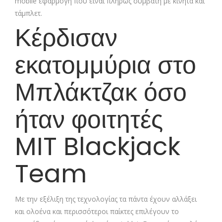
mobile εφαρμογή που είναι πλήρως συμβατή με κινητά και
τάμπλετ.
Κέρδισαν
εκατομμύρια στο
Μπλάκτζακ όσο
ήταν φοιτητές
MIT Blackjack
Team
Με την εξέλιξη της τεχνολογίας τα πάντα έχουν αλλάξει
και ολοένα και περισσότεροι παίκτες επιλέγουν το