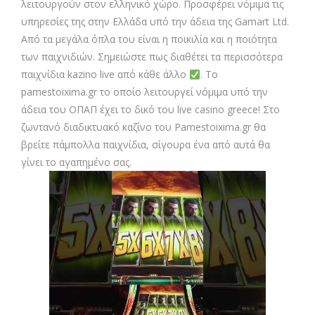
λειτουργούν στον ελληνικό χώρο. Προσφέρει νόμιμα τις
υπηρεσίες της στην Ελλάδα υπό την άδεια της Gamart Ltd.
Από τα μεγάλα όπλα του είναι η ποικιλία και η ποιότητα
των παιχνιδιών. Σημειώστε πως διαθέτει τα περισσότερα
παιχνίδια kazino live από κάθε άλλο
. Το
pamestoixima.gr το οποίο λειτουργεί νόμιμα υπό την
άδεια του ΟΠΑΠ έχει το δικό του live casino greece! Στο
ζωντανό διαδικτυακό καζίνο του Pamestoixima.gr θα
βρείτε πάμπολλα παιχνίδια, σίγουρα ένα από αυτά θα
γίνει το αγαπημένο σας.