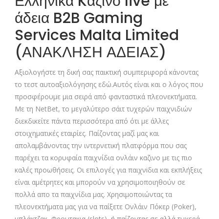
Ελληνικά Kαζίνο live με
άδεια B2B Gaming
Services Malta Limited
(ΑΝΑΚΛΗΣΗ ΑΔΕΙΑΣ)
Αξιολογήστε τη δική σας παικτική συμπεριφορά κάνοντας
το τεστ αυτοαξιολόγησης εδώ.Αυτός είναι και ο λόγος που
προσφέρουμε μια σειρά από φανταστικά πλεονεκτήματα.
Με τη NetBet, το μεγαλύτερο σάιτ τυχερών παιχνιδιών
διεκδικείτε πάντα περισσότερα από ότι με άλλες
στοιχηματικές εταιρίες. Παίζοντας μαζί μας και
απολαμβάνοντας την ιντερνετική πλατφόρμα που σας
παρέχει τα κορυφαία παιχνίδια ονλάιν καζινο με τις πιο
καλές προωθήσεις. Οι επιλογές για παιχνiδια και εκπλήξεις
είναι αμέτρητες και μπορούν να χρησιμοποιηθούν σε
πολλά απο τα παιχνίδια μας. Χρησιμοποιώντας τα
πλεονεκτήματα μας για να παίξετε Ονλάιν Πόκερ (Poker),
μπλάκτζακ, Φρουτακια (slots), ή παίζοντας σε αλλά τυχερά