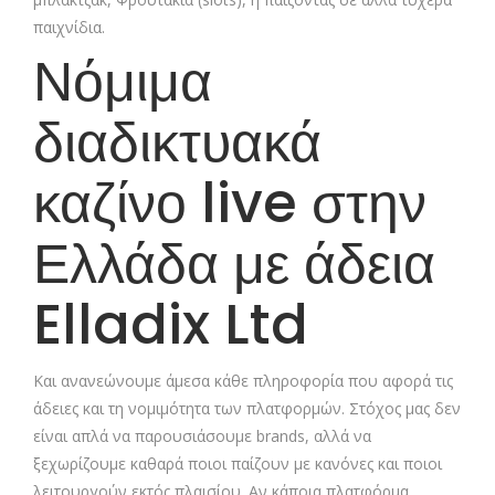
παιχνίδια.
Νόμιμα
διαδικτυακά
καζίνο live στην
Ελλάδα με άδεια
Elladix Ltd
Και ανανεώνουμε άμεσα κάθε πληροφορία που αφορά τις
άδειες και τη νομιμότητα των πλατφορμών. Στόχος μας δεν
είναι απλά να παρουσιάσουμε brands, αλλά να
ξεχωρίζουμε καθαρά ποιοι παίζουν με κανόνες και ποιοι
λειτουργούν εκτός πλαισίου. Αν κάποια πλατφόρμα