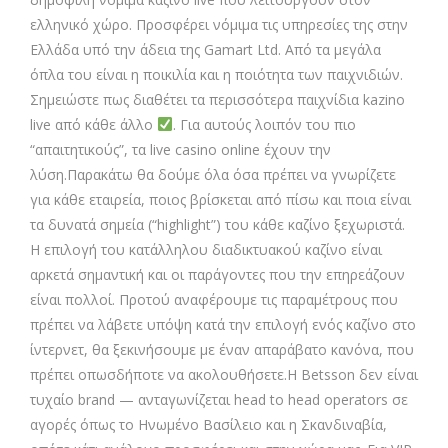
ελληνικό χώρο. Προσφέρει νόμιμα τις υπηρεσίες της στην
Ελλάδα υπό την άδεια της Gamart Ltd. Από τα μεγάλα
όπλα του είναι η ποικιλία και η ποιότητα των παιχνιδιών.
Σημειώστε πως διαθέτει τα περισσότερα παιχνίδια kazino
live από κάθε άλλο
. Για αυτούς λοιπόν του πιο
“απαιτητικούς”, τα live casino online έχουν την
λύση.Παρακάτω θα δούμε όλα όσα πρέπει να γνωρίζετε
για κάθε εταιρεία, ποιος βρίσκεται από πίσω και ποια είναι
τα δυνατά σημεία (“highlight”) του κάθε καζίνο ξεχωριστά.
Η επιλογή του κατάλληλου διαδικτυακού καζίνο είναι
αρκετά σημαντική και οι παράγοντες που την επηρεάζουν
είναι πολλοί. Προτού αναφέρουμε τις παραμέτρους που
πρέπει να λάβετε υπόψη κατά την επιλογή ενός καζίνο στο
ίντερνετ, θα ξεκινήσουμε με έναν απαράβατο κανόνα, που
πρέπει οπωσδήποτε να ακολουθήσετε.Η Betsson δεν είναι
τυχαίο brand — ανταγωνίζεται head to head operators σε
αγορές όπως το Ηνωμένο Βασίλειο και η Σκανδιναβία,