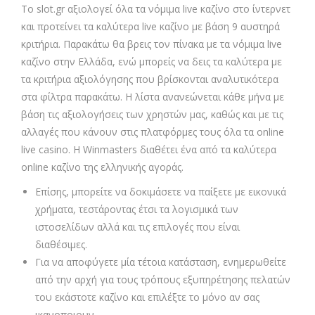
Το slot.gr αξιολογεί όλα τα νόμιμα live καζίνο στο ίντερνετ
και προτείνει τα καλύτερα live καζίνο με βάση 9 αυστηρά
κριτήρια. Παρακάτω θα βρεις τον πίνακα με τα νόμιμα live
καζίνο στην Ελλάδα, ενώ μπορείς να δεις τα καλύτερα με
τα κριτήρια αξιολόγησης που βρίσκονται αναλυτικότερα
στα φίλτρα παρακάτω. Η λίστα ανανεώνεται κάθε μήνα με
βάση τις αξιολογήσεις των χρηστών μας, καθώς και με τις
αλλαγές που κάνουν στις πλατφόρμες τους όλα τα online
live casino. Η Winmasters διαθέτει ένα από τα καλύτερα
online καζίνο της ελληνικής αγοράς.
Επίσης, μπορείτε να δοκιμάσετε να παίξετε με εικονικά
χρήματα, τεστάροντας έτσι τα λογισμικά των
ιστοσελίδων αλλά και τις επιλογές που είναι
διαθέσιμες.
Για να αποφύγετε μία τέτοια κατάσταση, ενημερωθείτε
από την αρχή για τους τρόπους εξυπηρέτησης πελατών
του εκάστοτε καζίνο και επιλέξτε το μόνο αν σας
ικανοποιουν.