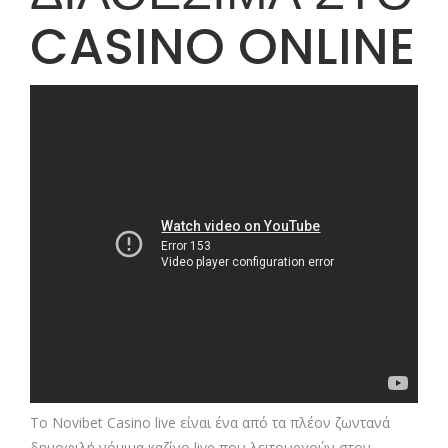
CASINO ONLINE
Το Novibet Casino live είναι ένα από τα πλέον ζωντανά
δημοφιλή νόμιμα καζίνο live που λειτουργούν στον