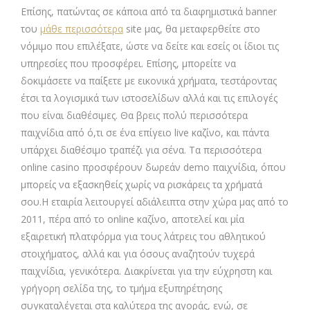
Επίσης, πατώντας σε κάποια από τα διαφημιστικά banner
του
μάθε περισσότερα
site μας, θα μεταφερθείτε στο
νόμιμο που επιλέξατε, ώστε να δείτε και εσείς οι ίδιοι τις
υπηρεσίες που προσφέρει. Επίσης, μπορείτε να
δοκιμάσετε να παίξετε με εικονικά χρήματα, τεστάροντας
έτσι τα λογισμικά των ιστοσελίδων αλλά και τις επιλογές
που είναι διαθέσιμες. Θα βρεις πολύ περισσότερα
παιχνίδια από ό,τι σε ένα επίγειο live καζίνο, και πάντα
υπάρχει διαθέσιμο τραπέζι για σένα. Τα περισσότερα
online casino προσφέρουν δωρεάν demo παιχνίδια, όπου
μπορείς να εξασκηθείς χωρίς να ρισκάρεις τα χρήματά
σου.H εταιρία λειτουργεί αδιάλειπτα στην χώρα μας από το
2011, πέρα από το online καζίνο, αποτελεί και μία
εξαιρετική πλατφόρμα για τους λάτρεις του αθλητικού
στοιχήματος, αλλά και για όσους αναζητούν τυχερά
παιχνίδια, γενικότερα. Διακρίνεται για την εύχρηστη και
γρήγορη σελίδα της, το τμήμα εξυπηρέτησης
συγκαταλέγεται στα καλύτερα της αγοράς, ενώ, σε