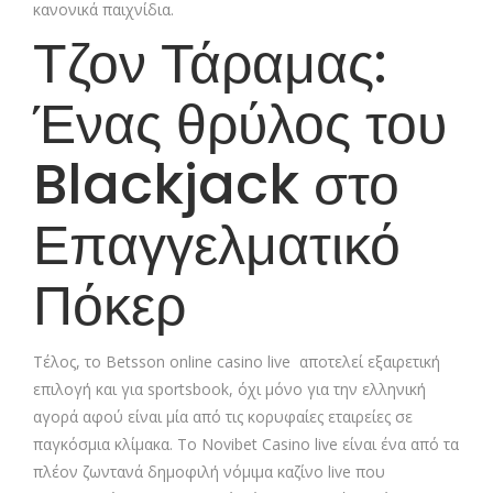
κανονικά παιχνίδια.
Τζον Τάραμας:
Ένας θρύλος του
Blackjack στο
Επαγγελματικό
Πόκερ
Τέλος, το Betsson online casino live αποτελεί εξαιρετική
επιλογή και για sportsbook, όχι μόνο για την ελληνική
αγορά αφού είναι μία από τις κορυφαίες εταιρείες σε
παγκόσμια κλίμακα. Το Novibet Casino live είναι ένα από τα
πλέον ζωντανά δημοφιλή νόμιμα καζίνο live που