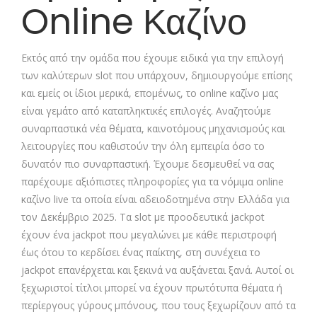
Online Καζίνο
Εκτός από την ομάδα που έχουμε ειδικά για την επιλογή
των καλύτερων slot που υπάρχουν, δημιουργούμε επίσης
και εμείς οι ίδιοι μερικά, επομένως, το online καζίνο μας
είναι γεμάτο από καταπληκτικές επιλογές. Αναζητούμε
συναρπαστικά νέα θέματα, καινοτόμους μηχανισμούς και
λειτουργίες που καθιστούν την όλη εμπειρία όσο το
δυνατόν πιο συναρπαστική. Έχουμε δεσμευθεί να σας
παρέχουμε αξιόπιστες πληροφορίες για τα νόμιμα online
καζίνο live τα οποία είναι αδειοδοτημένα στην Ελλάδα για
τον Δεκέμβριο 2025. Τα slot με προοδευτικά jackpot
έχουν ένα jackpot που μεγαλώνει με κάθε περιστροφή
έως ότου το κερδίσει ένας παίκτης, στη συνέχεια το
jackpot επανέρχεται και ξεκινά να αυξάνεται ξανά. Αυτοί οι
ξεχωριστοί τίτλοι μπορεί να έχουν πρωτότυπα θέματα ή
περίεργους γύρους μπόνους, που τους ξεχωρίζουν από τα