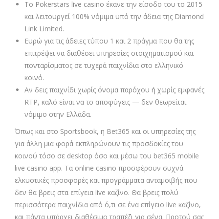
Το Pokerstars live casino έκανε την είσοδο του το 2015
και λειτουργεί 100% νόμιμα υπό την άδεια της Diamond
Link Limited.
Ευρώ για τις άδειες τύπου 1 και 2 πράγμα που θα της
επιτρέψει να διαθέσει υπηρεσίες στοιχηματισμού και
πονταρίσματος σε τυχερά παιχνίδια στο ελληνικό
κοινό.
Αν δεις παιχνίδι χωρίς όνομα παρόχου ή χωρίς εμφανές
RTP, καλό είναι να το αποφύγεις — δεν θεωρείται
νόμιμο στην Ελλάδα.
Όπως και στο Sportsbook, η Bet365 και οι υπηρεσίες της
για άλλη μια φορά εκπληρώνουν τις προσδοκίες του
κοινού τόσο σε desktop όσο και μέσω του bet365 mobile
live casino app. Τα online casino προσφέρουν συχνά
ελκυστικές προσφορές και προγράμματα ανταμοιβής που
δεν θα βρεις στα επίγεια live καζίνο. Θα βρεις πολύ
περισσότερα παιχνίδια από ό,τι σε ένα επίγειο live καζίνο,
και πάντα υπάρχει διαθέσιμο τραπέζι για σένα. Προτού σας