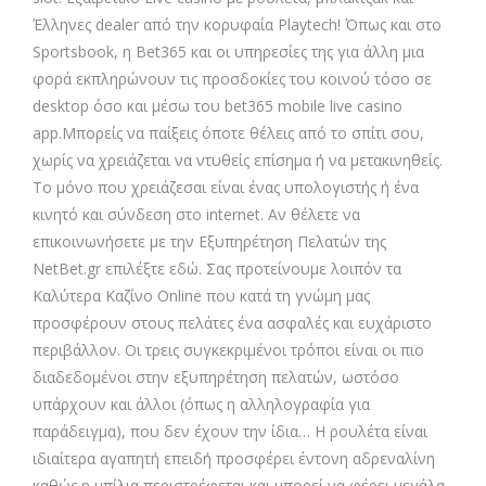
Έλληνες dealer από την κορυφαία Playtech! Όπως και στο
Sportsbook, η Bet365 και οι υπηρεσίες της για άλλη μια
φορά εκπληρώνουν τις προσδοκίες του κοινού τόσο σε
desktop όσο και μέσω του bet365 mobile live casino
app.Μπορείς να παίξεις όποτε θέλεις από το σπίτι σου,
χωρίς να χρειάζεται να ντυθείς επίσημα ή να μετακινηθείς.
Το μόνο που χρειάζεσαι είναι ένας υπολογιστής ή ένα
κινητό και σύνδεση στο internet. Αν θέλετε να
επικοινωνήσετε με την Εξυπηρέτηση Πελατών της
NetBet.gr επιλέξτε εδώ. Σας προτείνουμε λοιπόν τα
Καλύτερα Καζίνο Online που κατά τη γνώμη μας
προσφέρουν στους πελάτες ένα ασφαλές και ευχάριστο
περιβάλλον. Οι τρεις συγκεκριμένοι τρόποι είναι οι πιο
διαδεδομένοι στην εξυπηρέτηση πελατών, ωστόσο
υπάρχουν και άλλοι (όπως η αλληλογραφία για
παράδειγμα), που δεν έχουν την ίδια… Η ρουλέτα είναι
ιδιαίτερα αγαπητή επειδή προσφέρει έντονη αδρεναλίνη
καθώς η μπίλια περιστρέφεται και μπορεί να φέρει μεγάλα