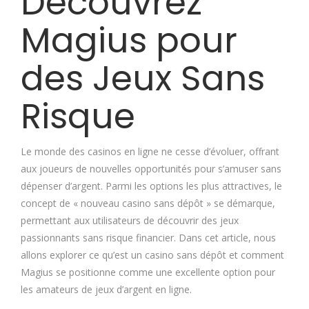
Découvrez
Magius pour
des Jeux Sans
Risque
Le monde des casinos en ligne ne cesse d’évoluer, offrant
aux joueurs de nouvelles opportunités pour s’amuser sans
dépenser d’argent. Parmi les options les plus attractives, le
concept de « nouveau casino sans dépôt » se démarque,
permettant aux utilisateurs de découvrir des jeux
passionnants sans risque financier. Dans cet article, nous
allons explorer ce qu’est un casino sans dépôt et comment
Magius se positionne comme une excellente option pour
les amateurs de jeux d’argent en ligne.