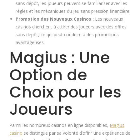
sans dépôt, les joueurs peuvent se familiariser avec les
règles et les mécaniques du jeu sans pression financière.
Promotion des Nouveaux Casinos :
Les nouveaux
casinos cherchent à attirer des joueurs avec des offres
sans dépôt, ce qui peut conduire à des promotions
avantageuses.
Magius : Une
Option de
Choix pour les
Joueurs
Parmi les nombreux casinos en ligne disponibles,
Magius
casino
se distingue par sa volonté d’offrir une expérience de