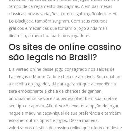
tempo de carregamento das páginas. Além das mesas
clássicas, novas variações, como Lightning Roulette e Hi-
Lo Blackjack, também surgiram. Com seus recursos
gráficos e mecânicas que tornam o jogo ainda mais
dinâmico, atraem boa parte dos jogadores.
Os sites de online cassino
são legais no Brasil?
E a versão online desse jogo consagrado nos salões de
Las Vegas e Monte Carlo é cheia de atrativos. Seja qual for
a escolha do jogador, dá para garantir que a experiência
será emocionante e cheia de chances de ganhar,
principalmente se você souber escolher bem sua roleta e
seu tipo de aposta. Afinal, você deve ter a opção de jogar
naquela máquina caça-níquel de sua preferência e também
escolher outros tipos de jogos. Dessa maneira,
valorizamos os sites de cassino online que oferecem desde