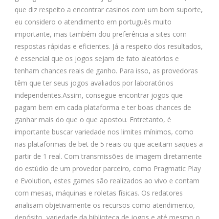
que diz respeito a encontrar casinos com um bom suporte,
eu considero o atendimento em português muito
importante, mas também dou preferência a sites com
respostas rápidas e eficientes. Já a respeito dos resultados,
é essencial que os jogos sejam de fato aleatórios e
tenham chances reais de ganho. Para isso, as provedoras
têm que ter seus jogos avaliados por laboratórios
independentes.Assim, consegue encontrar jogos que
pagam bem em cada plataforma e ter boas chances de
ganhar mais do que o que apostou. Entretanto, é
importante buscar variedade nos limites mínimos, como
nas plataformas de bet de 5 reais ou que aceitam saques a
partir de 1 real. Com transmissões de imagem diretamente
do estúdio de um provedor parceiro, como Pragmatic Play
e Evolution, estes games são realizados ao vivo e contam
com mesas, máquinas e roletas físicas. Os redatores
analisam objetivamente os recursos como atendimento,
depósito, variedade da biblioteca de jogos e até mesmo o