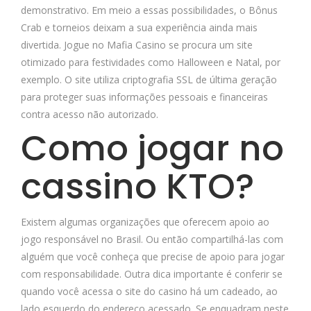
demonstrativo. Em meio a essas possibilidades, o Bônus
Crab e torneios deixam a sua experiência ainda mais
divertida. Jogue no Mafia Casino se procura um site
otimizado para festividades como Halloween e Natal, por
exemplo. O site utiliza criptografia SSL de última geração
para proteger suas informações pessoais e financeiras
contra acesso não autorizado.
Como jogar no
cassino KTO?
Existem algumas organizações que oferecem apoio ao
jogo responsável no Brasil. Ou então compartilhá-las com
alguém que você conheça que precise de apoio para jogar
com responsabilidade. Outra dica importante é conferir se
quando você acessa o site do casino há um cadeado, ao
lado esquerdo do endereço acessado. Se enquadram neste