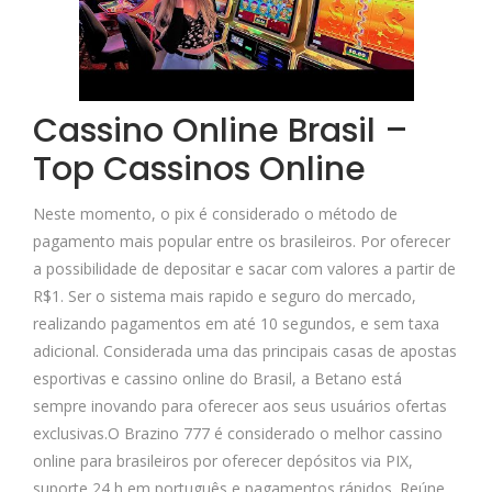
Cassino Online Brasil –
Top Cassinos Online
Neste momento, o pix é considerado o método de
pagamento mais popular entre os brasileiros. Por oferecer
a possibilidade de depositar e sacar com valores a partir de
R$1. Ser o sistema mais rapido e seguro do mercado,
realizando pagamentos em até 10 segundos, e sem taxa
adicional. Considerada uma das principais casas de apostas
esportivas e cassino online do Brasil, a Betano está
sempre inovando para oferecer aos seus usuários ofertas
exclusivas.O Brazino 777 é considerado o melhor cassino
online para brasileiros por oferecer depósitos via PIX,
suporte 24 h em português e pagamentos rápidos. Reúne