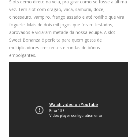
Slots demo direto na veia, pra girar como se fosse a última
vez. Tem slot com dragão, vaca, samurai, doce,
dinossauro, vampiro, frango assado e até rodilho que vira
foguete. Mais de dois mil jogos que foram testados,
aprovados e viciaram metade da nossa equipe. A slot
Sweet Bonanza é perfeita para quem gosta de
multiplicadores crescentes e rondas de bónus
empolgantes.