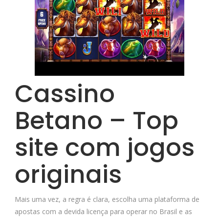
Cassino
Betano – Top
site com jogos
originais
Mais uma vez, a regra é clara, escolha uma plataforma de
apostas com a devida licença para operar no Brasil e as