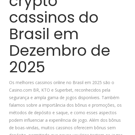
crypto
cassinos do
Brasil em
Dezembro de
2025
Os melhores cassinos online no Brasil em 2025 são o
Casino.com BR, KTO e Superbet, reconhecidos pela
segurança e ampla gama de jogos disponíveis. Também
falamos sobre a importância dos bônus e promoções, os
métodos de depósito e saque, e como esses aspectos
podem influenciar a experiência de jogo. Além dos bônus
de boas-vindas, muitos cassinos oferecem bônus sem