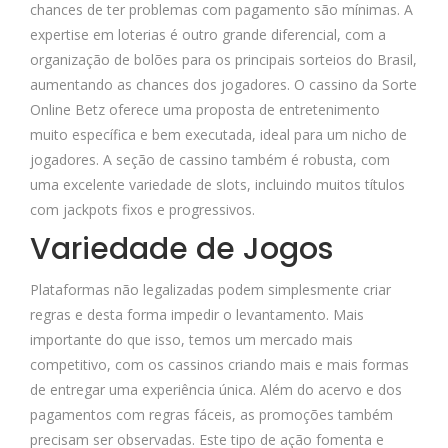
chances de ter problemas com pagamento são mínimas. A
expertise em loterias é outro grande diferencial, com a
organização de bolões para os principais sorteios do Brasil,
aumentando as chances dos jogadores. O cassino da Sorte
Online Betz oferece uma proposta de entretenimento
muito específica e bem executada, ideal para um nicho de
jogadores. A seção de cassino também é robusta, com
uma excelente variedade de slots, incluindo muitos títulos
com jackpots fixos e progressivos.
Variedade de Jogos
Plataformas não legalizadas podem simplesmente criar
regras e desta forma impedir o levantamento. Mais
importante do que isso, temos um mercado mais
competitivo, com os cassinos criando mais e mais formas
de entregar uma experiência única. Além do acervo e dos
pagamentos com regras fáceis, as promoções também
precisam ser observadas. Este tipo de ação fomenta e