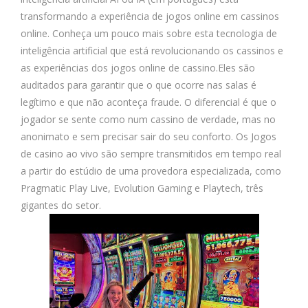
transformando a experiência de jogos online em cassinos
online. Conheça um pouco mais sobre esta tecnologia de
inteligência artificial que está revolucionando os cassinos e
as experiências dos jogos online de cassino.Eles são
auditados para garantir que o que ocorre nas salas é
legítimo e que não aconteça fraude. O diferencial é que o
jogador se sente como num cassino de verdade, mas no
anonimato e sem precisar sair do seu conforto. Os Jogos
de casino ao vivo são sempre transmitidos em tempo real
a partir do estúdio de uma provedora especializada, como
Pragmatic Play Live, Evolution Gaming e Playtech, três
gigantes do setor.