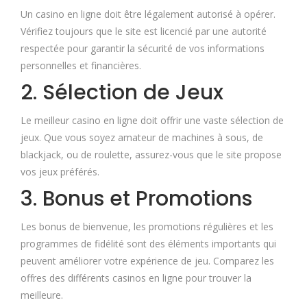
Un casino en ligne doit être légalement autorisé à opérer.
Vérifiez toujours que le site est licencié par une autorité
respectée pour garantir la sécurité de vos informations
personnelles et financières.
2. Sélection de Jeux
Le meilleur casino en ligne doit offrir une vaste sélection de
jeux. Que vous soyez amateur de machines à sous, de
blackjack, ou de roulette, assurez-vous que le site propose
vos jeux préférés.
3. Bonus et Promotions
Les bonus de bienvenue, les promotions régulières et les
programmes de fidélité sont des éléments importants qui
peuvent améliorer votre expérience de jeu. Comparez les
offres des différents casinos en ligne pour trouver la
meilleure.