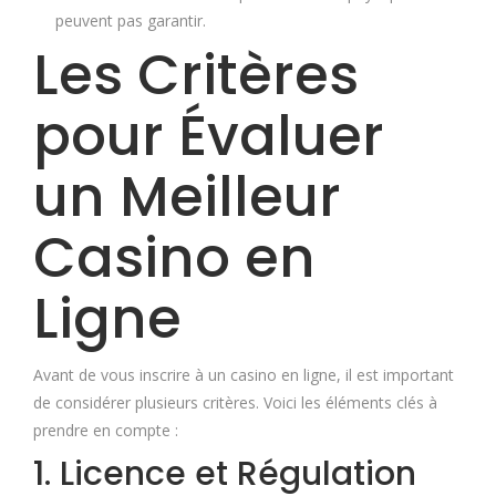
peuvent pas garantir.
Les Critères
pour Évaluer
un Meilleur
Casino en
Ligne
Avant de vous inscrire à un casino en ligne, il est important
de considérer plusieurs critères. Voici les éléments clés à
prendre en compte :
1. Licence et Régulation