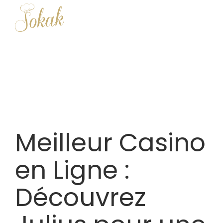
Meilleur Casino
en Ligne :
Découvrez