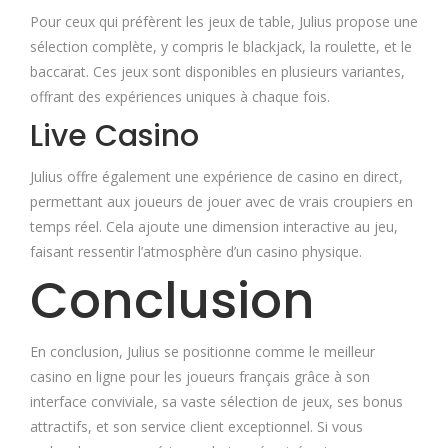
Pour ceux qui préfèrent les jeux de table, Julius propose une
sélection complète, y compris le blackjack, la roulette, et le
baccarat. Ces jeux sont disponibles en plusieurs variantes,
offrant des expériences uniques à chaque fois.
Live Casino
Julius offre également une expérience de casino en direct,
permettant aux joueurs de jouer avec de vrais croupiers en
temps réel. Cela ajoute une dimension interactive au jeu,
faisant ressentir l’atmosphère d’un casino physique.
Conclusion
En conclusion, Julius se positionne comme le meilleur
casino en ligne pour les joueurs français grâce à son
interface conviviale, sa vaste sélection de jeux, ses bonus
attractifs, et son service client exceptionnel. Si vous