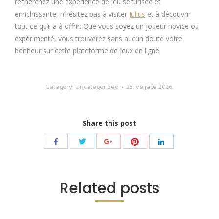
recherchez une expérience de jeu sécurisée et
enrichissante, n’hésitez pas à visiter
Julius
et à découvrir
tout ce qu’il a à offrir. Que vous soyez un joueur novice ou
expérimenté, vous trouverez sans aucun doute votre
bonheur sur cette plateforme de jeux en ligne.
Category:
Uncategorized
25. veljače 2026.
Share this post
Share
Share
Share
Share
Share
with
with
with
with
with
Twitter
Pinterest
Facebook
Google+
LinkedIn
Related posts