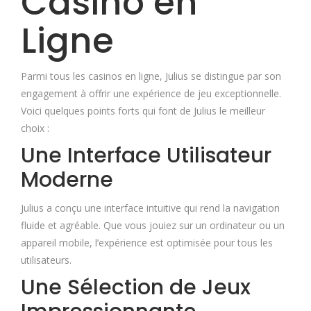
Casino en
Ligne
Parmi tous les casinos en ligne, Julius se distingue par son
engagement à offrir une expérience de jeu exceptionnelle.
Voici quelques points forts qui font de Julius le meilleur
choix :
Une Interface Utilisateur
Moderne
Julius a conçu une interface intuitive qui rend la navigation
fluide et agréable. Que vous jouiez sur un ordinateur ou un
appareil mobile, l’expérience est optimisée pour tous les
utilisateurs.
Une Sélection de Jeux