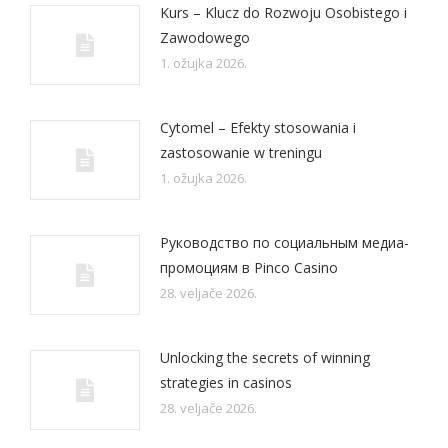
Kurs – Klucz do Rozwoju Osobistego i
Zawodowego
1. ožujka 2026.
Cytomel – Efekty stosowania i
zastosowanie w treningu
1. ožujka 2026.
Руководство по социальным медиа-
промоциям в Pinco Casino
28. veljače 2026.
Unlocking the secrets of winning
strategies in casinos
28. veljače 2026.