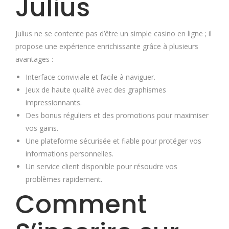
Julius
Julius ne se contente pas d’être un simple casino en ligne ; il
propose une expérience enrichissante grâce à plusieurs
avantages :
Interface conviviale et facile à naviguer.
Jeux de haute qualité avec des graphismes
impressionnants.
Des bonus réguliers et des promotions pour maximiser
vos gains.
Une plateforme sécurisée et fiable pour protéger vos
informations personnelles.
Un service client disponible pour résoudre vos
problèmes rapidement.
Comment