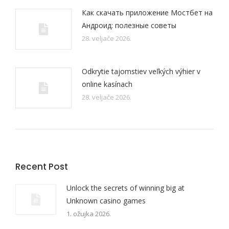
Как скачать приложение Мостбет на
Андроид: полезные советы
28. veljače 2026.
Odkrytie tajomstiev veľkých výhier v
online kasínach
28. veljače 2026.
Recent Post
Unlock the secrets of winning big at
Unknown casino games
1. ožujka 2026.