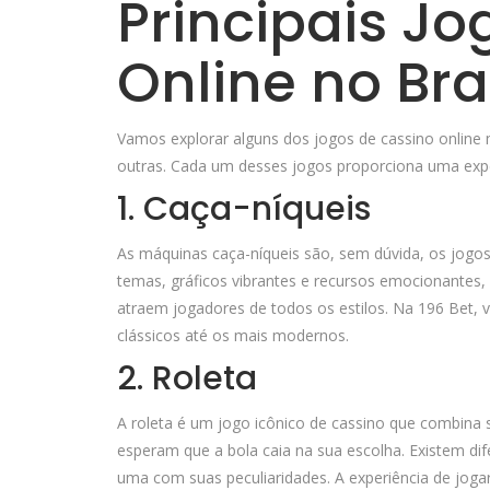
Principais J
Online no Bra
Vamos explorar alguns dos jogos de cassino online
outras. Cada um desses jogos proporciona uma expe
1. Caça-níqueis
As máquinas caça-níqueis são, sem dúvida, os jogos
temas, gráficos vibrantes e recursos emocionantes, 
atraem jogadores de todos os estilos. Na 196 Bet, v
clássicos até os mais modernos.
2. Roleta
A roleta é um jogo icônico de cassino que combina
esperam que a bola caia na sua escolha. Existem dif
uma com suas peculiaridades. A experiência de jogar