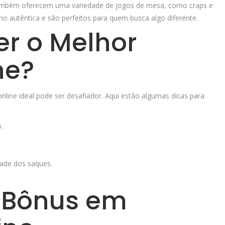
também oferecem uma variedade de jogos de mesa, como craps e
no autêntica e são perfeitos para quem busca algo diferente.
r o Melhor
ne?
nline ideal pode ser desafiador. Aqui estão algumas dicas para
.
ade dos saques.
 Bônus em