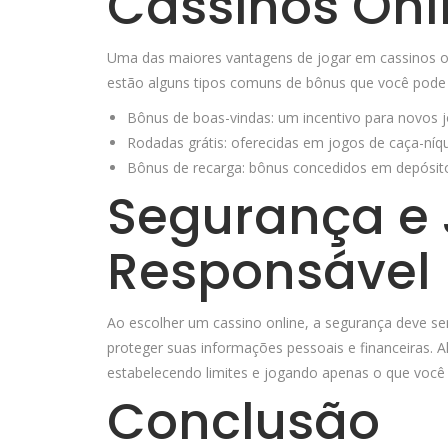
Cassinos Onl
Uma das maiores vantagens de jogar em cassinos o
estão alguns tipos comuns de bônus que você pode 
Bônus de boas-vindas: um incentivo para novos j
Rodadas grátis: oferecidas em jogos de caça-níqu
Bônus de recarga: bônus concedidos em depósit
Segurança e
Responsável
Ao escolher um cassino online, a segurança deve ser 
proteger suas informações pessoais e financeiras. A
estabelecendo limites e jogando apenas o que você
Conclusão