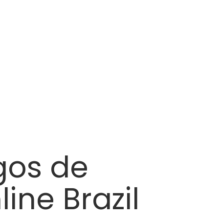
NAŠA PRIČA
PONUDA
GALERIJA
REFERENCE
KLIJ
gos de
ine Brazil