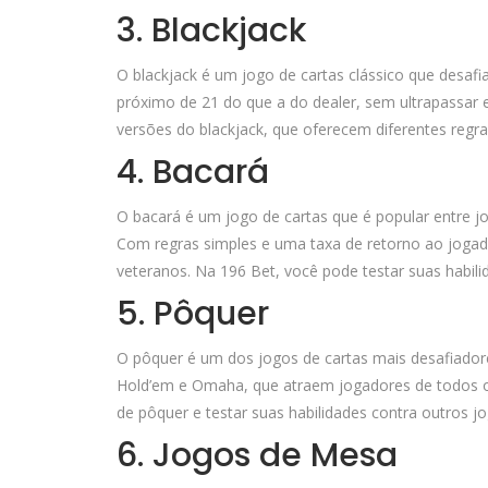
3. Blackjack
O blackjack é um jogo de cartas clássico que desaf
próximo de 21 do que a do dealer, sem ultrapassar
versões do blackjack, que oferecem diferentes regras
4. Bacará
O bacará é um jogo de cartas que é popular entre j
Com regras simples e uma taxa de retorno ao jogador
veteranos. Na 196 Bet, você pode testar suas habili
5. Pôquer
O pôquer é um dos jogos de cartas mais desafiadore
Hold’em e Omaha, que atraem jogadores de todos os 
de pôquer e testar suas habilidades contra outros j
6. Jogos de Mesa