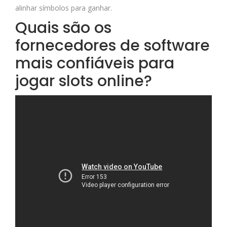
alinhar símbolos para ganhar.
Quais são os
fornecedores de software
mais confiáveis para
jogar slots online?