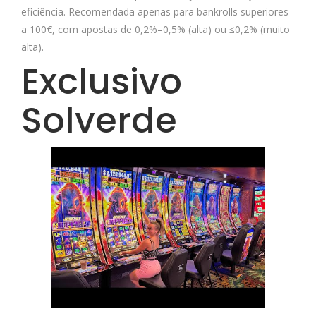
eficiência. Recomendada apenas para bankrolls superiores
a 100€, com apostas de 0,2%–0,5% (alta) ou ≤0,2% (muito
alta).
Exclusivo
Solverde