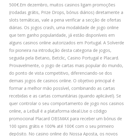
500€.Em dezembro, muitos casinos ligam promoções
(rodadas grátis, Prize Drops, bónus diários) diretamente a
slots temáticas, vale a pena verificar a secção de ofertas
diárias. Os jogos crash, uma modalidade de jogo online
que tem ganho popularidade, já estão disponíveis em
alguns casinos online autorizados em Portugal. A Solverde
foi pioneira na introdução desta categoria de jogos,
seguida pela Betano, Betclic, Casino Portugal e Placard.
Provavelmente, o jogo de cartas mais popular do mundo,
do ponto de vista competitivo, diferenciando-se dos
demais jogos de casinos online. O objetivo principal é
formar a melhor mão possível, combinando as cartas
recebidas e as cartas comunitárias (quando aplicável). Se
quer controlar o seu comportamento de jogo nos casinos
online, a LeBull é a plataforma ideal.Use o código
promocional Placard OBSMAX para receber um bónus de
100 spins grátis e 100% até 100€ com o seu primeiro
depósito. No casino online do Nossa Aposta, os novos