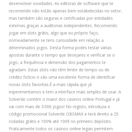
desenvolver novidades. As editoras de software que te
recomendo não estão apenas bem estabelecidas no setor,
mas também são seguras e certificadas por entidades
externas graças a auditorias independentes. Recomendo
jogar em slots grátis, algo que eu próprio faço,
nomeadamente se tens curiosidade em relação a
determinados jogos. Desta forma podes testar várias
apostas durante o tempo que desejares e verificar se o
jogo, a frequência e dimensão dos pagamentos te
agradam. Estas slots não têm limite de tempo ou de
crédito fictício e são uma excelente forma de identificar
novas slots favoritas.É a mais rápida que já
experimentamos e tem a interface mais simples de usar. A
Solverde contém o maior dos casinos online Portugal e já
vai com mais de 3.000 jogos! No registo, introduza o
código promocional Solverde OBSMAX e terá direito a 25
rodadas grátis e 100% até 100€ no primeiro depósito.
Praticamente todos os casinos online legais permitem