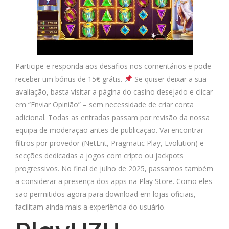
Participe e responda aos desafios nos comentários e pode
receber um bónus de 15€ grátis.
Se quiser deixar a sua
avaliação, basta visitar a página do casino desejado e clicar
em “Enviar Opinião” – sem necessidade de criar conta
adicional. Todas as entradas passam por revisão da nossa
equipa de moderação antes de publicação. Vai encontrar
filtros por provedor (NetEnt, Pragmatic Play, Evolution) e
secções dedicadas a jogos com cripto ou jackpots
progressivos. No final de julho de 2025, passamos também
a considerar a presença dos apps na Play Store. Como eles
são permitidos agora para download em lojas oficiais,
facilitam ainda mais a experiência do usuário.