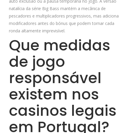
auto exclusão ou a pausa temporária no jogo. A versão
natalícia da série Big Bass mantém a mecânica de
pescadores e multiplicadores progressivos, mas adiciona
modificadores antes do bónus que podem tornar cada
ronda altamente imprevisível.
Que medidas
de jogo
responsável
existem nos
casinos legais
em Portugal?