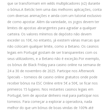
que se transformam em wilds multiplicadores (x2) durante
o bónus.A Betclic tem uma das melhores aplicações, conta
com diversas animações e ainda com um tutorial exclusivo
de como apostar. Além da variedade, os jogos devem ter
limites de apostas abrangentes para agradar a qualquer
carteira. Os valores mínimos de depósito não devem
exceder os 10€, no entanto, já existem várias marcas que
não colocam qualquer limite, como a Betano. Os casinos
legais em Portugal gostam de ser transparentes com os
seus utilizadores, e a Betano não é exceção.Por exemplo,
os bónus de Black Friday para casino online na semana de
24 a 30 de novembro de 2025. Participe nos Afterwork
Specials – torneios de casino online gratuitos onde pode
receber bónus na ESC Online entre 5€ a 50€, se ficar nos
primeiros 15 lugares. Nos restantes casinos legais em
Portugal, tem de apostar dinheiro real para participar nos
torneios. Para começar a explorar a operadora, nada
melhor do que um bónus de boas-vindas de 100% até