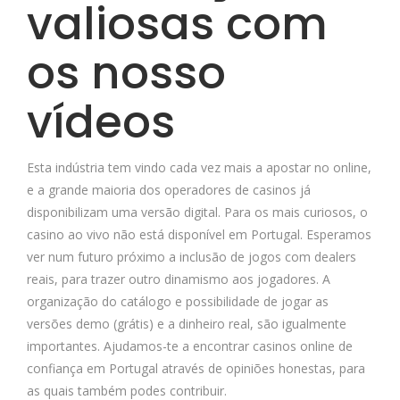
valiosas com
os nosso
vídeos
Esta indústria tem vindo cada vez mais a apostar no online,
e a grande maioria dos operadores de casinos já
disponibilizam uma versão digital. Para os mais curiosos, o
casino ao vivo não está disponível em Portugal. Esperamos
ver num futuro próximo a inclusão de jogos com dealers
reais, para trazer outro dinamismo aos jogadores. A
organização do catálogo e possibilidade de jogar as
versões demo (grátis) e a dinheiro real, são igualmente
importantes. Ajudamos-te a encontrar casinos online de
confiança em Portugal através de opiniões honestas, para
as quais também podes contribuir.