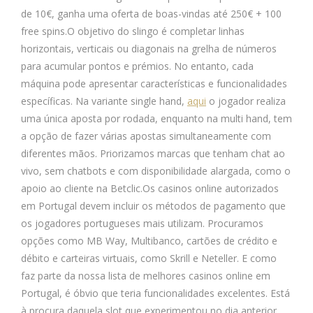
de 10€, ganha uma oferta de boas-vindas até 250€ + 100
free spins.O objetivo do slingo é completar linhas
horizontais, verticais ou diagonais na grelha de números
para acumular pontos e prémios. No entanto, cada
máquina pode apresentar características e funcionalidades
específicas. Na variante single hand,
aqui
o jogador realiza
uma única aposta por rodada, enquanto na multi hand, tem
a opção de fazer várias apostas simultaneamente com
diferentes mãos. Priorizamos marcas que tenham chat ao
vivo, sem chatbots e com disponibilidade alargada, como o
apoio ao cliente na Betclic.Os casinos online autorizados
em Portugal devem incluir os métodos de pagamento que
os jogadores portugueses mais utilizam. Procuramos
opções como MB Way, Multibanco, cartões de crédito e
débito e carteiras virtuais, como Skrill e Neteller. E como
faz parte da nossa lista de melhores casinos online em
Portugal, é óbvio que teria funcionalidades excelentes. Está
à procura daquela slot que experimentou no dia anterior,