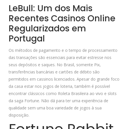
LeBull: Um dos Mais
Recentes Casinos Online
Regularizados em
Portugal
Os métodos de pagamento e o tempo de processamento
das transações são essenciais para evitar estresse nos
seus depósitos e saques. No Brasil, somente Pix,
transferências bancárias e cartões de débito são
permitidos em cassinos licenciados. Apesar do grande foco
da casa estar nos jogos de loteria, também é possível
encontrar clássicos como Roleta Brasileira ao vivo e slots
da saga Fortune. Não dá para ter uma experiência de
qualidade sem uma boa variedade de jogos à sua
disposição.