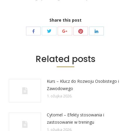
Share this post
Share
Share
Share
Share
Share
with
with
with
with
with
Twitter
Pinterest
Facebook
Google+
LinkedIn
Related posts
Kurs – Klucz do Rozwoju Osobistego i
Zawodowego
1. ožujka 2026.
Cytomel – Efekty stosowania i
zastosowanie w treningu
1. ožujka 2026.