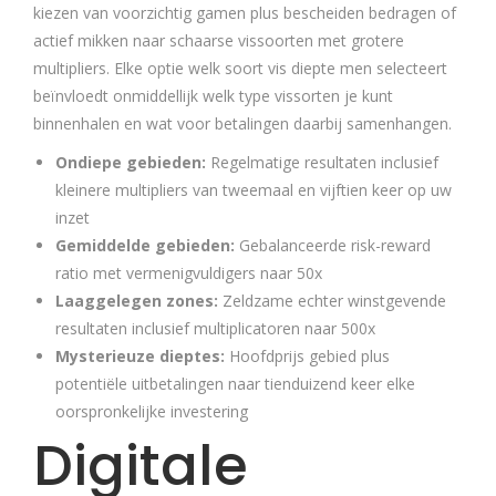
kiezen van voorzichtig gamen plus bescheiden bedragen of
actief mikken naar schaarse vissoorten met grotere
multipliers. Elke optie welk soort vis diepte men selecteert
beïnvloedt onmiddellijk welk type vissorten je kunt
binnenhalen en wat voor betalingen daarbij samenhangen.
Ondiepe gebieden:
Regelmatige resultaten inclusief
kleinere multipliers van tweemaal en vijftien keer op uw
inzet
Gemiddelde gebieden:
Gebalanceerde risk-reward
ratio met vermenigvuldigers naar 50x
Laaggelegen zones:
Zeldzame echter winstgevende
resultaten inclusief multiplicatoren naar 500x
Mysterieuze dieptes:
Hoofdprijs gebied plus
potentiële uitbetalingen naar tienduizend keer elke
oorspronkelijke investering
Digitale