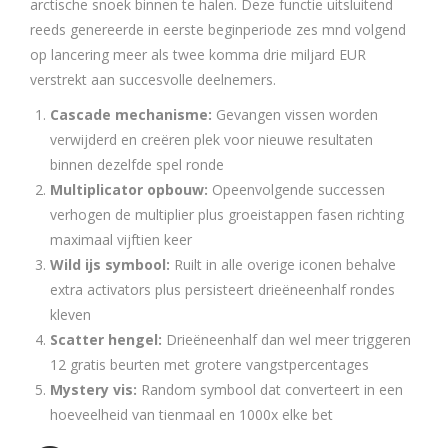
arctische snoek binnen te halen. Deze functie uitsluitend
reeds genereerde in eerste beginperiode zes mnd volgend
op lancering meer als twee komma drie miljard EUR
verstrekt aan succesvolle deelnemers.
Cascade mechanisme:
Gevangen vissen worden
verwijderd en creëren plek voor nieuwe resultaten
binnen dezelfde spel ronde
Multiplicator opbouw:
Opeenvolgende successen
verhogen de multiplier plus groeistappen fasen richting
maximaal vijftien keer
Wild ijs symbool:
Ruilt in alle overige iconen behalve
extra activators plus persisteert drieëneenhalf rondes
kleven
Scatter hengel:
Drieëneenhalf dan wel meer triggeren
12 gratis beurten met grotere vangstpercentages
Mystery vis:
Random symbool dat converteert in een
hoeveelheid van tienmaal en 1000x elke bet