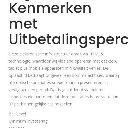
Kenmerken
met
Uitbetalingsper
Deze elektronische infrastructuur draait via HTML5
technologie, waardoor wij vloeiend opereren met desktop,
tablet plus mobiele apparaten min kwaliteit verlies. De
oplaadtijd bedraagt ongeveer één komma acht sec, waarbij
alle optische animaties soepel kunnen presenteren bij
zestig beelden per tel. Dat is gevalideerd via externe
inspecties die aantonen dat deze prestaties beter staat dan
87 pct binnen gelijke casinospellen.
Bet Level
Minimum Investering