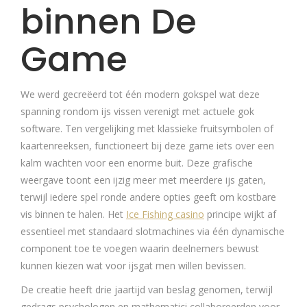
binnen De
Game
We werd gecreëerd tot één modern gokspel wat deze
spanning rondom ijs vissen verenigt met actuele gok
software. Ten vergelijking met klassieke fruitsymbolen of
kaartenreeksen, functioneert bij deze game iets over een
kalm wachten voor een enorme buit. Deze grafische
weergave toont een ijzig meer met meerdere ijs gaten,
terwijl iedere spel ronde andere opties geeft om kostbare
vis binnen te halen. Het
Ice Fishing casino
principe wijkt af
essentieel met standaard slotmachines via één dynamische
component toe te voegen waarin deelnemers bewust
kunnen kiezen wat voor ijsgat men willen bevissen.
De creatie heeft drie jaartijd van beslag genomen, terwijl
gedrags psychologen en mathematici collaboreerden voor