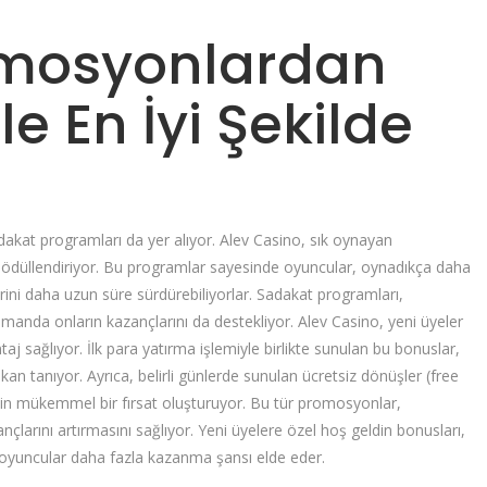
omosyonlardan
e En İyi Şekilde
akat programları da yer alıyor. Alev Casino, sık oynayan
rı ödüllendiriyor. Bu programlar sayesinde oyuncular, oynadıkça daha
ini daha uzun süre sürdürebiliyorlar. Sadakat programları,
 zamanda onların kazançlarını da destekliyor. Alev Casino, yeni üyeler
aj sağlıyor. İlk para yatırma işlemiyle birlikte sunulan bu bonuslar,
 tanıyor. Ayrıca, belirli günlerde sunulan ücretsiz dönüşler (free
için mükemmel bir fırsat oluşturuyor. Bu tür promosyonlar,
arını artırmasını sağlıyor. Yeni üyelere özel hoş geldin bonusları,
 oyuncular daha fazla kazanma şansı elde eder.