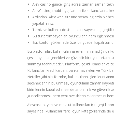
Alev casino güncel giriş adresi zaman zaman tekni
AlevCasino, mobil uygulaması ile kullanıcılarına ke
Ardından, Alev web sitesine sosyal ağlarda bir hesap 
yapabilirsiniz.
Temiz ve kullanıcı dostu düzeni sayesinde, çeşitli o
Bu tür promosyonlar, oyuncuların hem eğlenmesini
Bu, kontör yüklemede özel bir yüzde, kapalı turnuv
Bu platformlar, kullanıcılarına evlerinin rahatlığında
çeşitli oyun seçenekleri ve güvenilir bir oyun ortamı s
sunmayı taahhüt eder. Platform, çeşitli lisanslar ve tek
Kullanıcılar, kredi kartları, banka havaleleri ve Türk bank
Neteller gibi platformlar, kullanıcıların işlemlerini a
seçeneklerinin bulunması, oyuncuların zaman kaybetm
birimlerinin kabul edilmesi de anonimlik ve güvenlik 
güncellenmesi, hem yeni özelliklerin eklenmesini hem 
Alevcasino, yeni ve mevcut kullanıcıları için çeşitli
sayesinde, kullanıcılar farklı oyun kategorilerinde de 