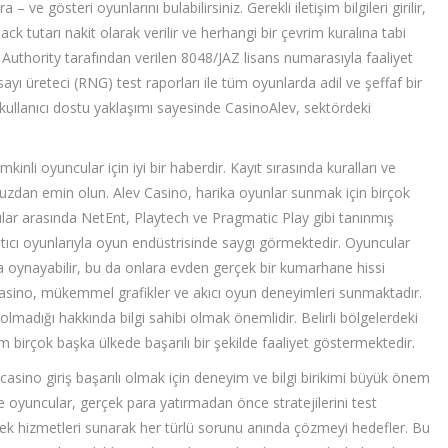
 ve gösteri oyunlarını bulabilirsiniz. Gerekli iletişim bilgileri girilir,
 tutarı nakit olarak verilir ve herhangi bir çevrim kuralına tabi
uthority tarafından verilen 8048/JAZ lisans numarasıyla faaliyet
ayı üreteci (RNG) test raporları ile tüm oyunlarda adil ve şeffaf bir
 kullanıcı dostu yaklaşımı sayesinde CasinoAlev, sektördeki
inli oyuncular için iyi bir haberdir. Kayıt sırasında kuralları ve
nuzdan emin olun. Alev Casino, harika oyunlar sunmak için birçok
cılar arasında NetEnt, Playtech ve Pragmatic Play gibi tanınmış
ratıcı oyunlarıyla oyun endüstrisinde saygı görmektedir. Oyuncular
a oynayabilir, bu da onlara evden gerçek bir kumarhane hissi
 Casino, mükemmel grafikler ve akıcı oyun deneyimleri sunmaktadır.
p olmadığı hakkında bilgi sahibi olmak önemlidir. Belirli bölgelerdeki
 birçok başka ülkede başarılı bir şekilde faaliyet göstermektedir.
 casino giriş başarılı olmak için deneyim ve bilgi birikimi büyük önem
oyuncular, gerçek para yatırmadan önce stratejilerini test
estek hizmetleri sunarak her türlü sorunu anında çözmeyi hedefler. Bu