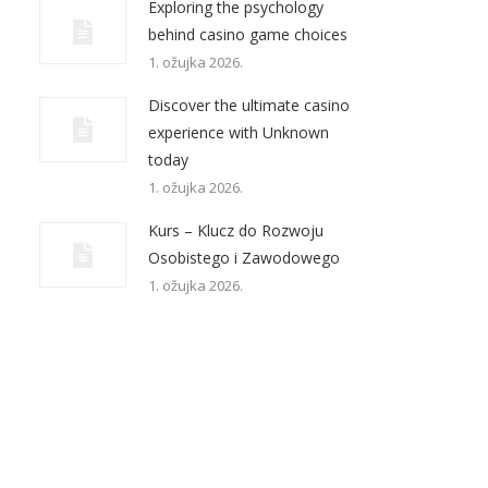
Exploring the psychology
behind casino game choices
1. ožujka 2026.
Discover the ultimate casino
experience with Unknown
today
1. ožujka 2026.
Kurs – Klucz do Rozwoju
Osobistego i Zawodowego
1. ožujka 2026.