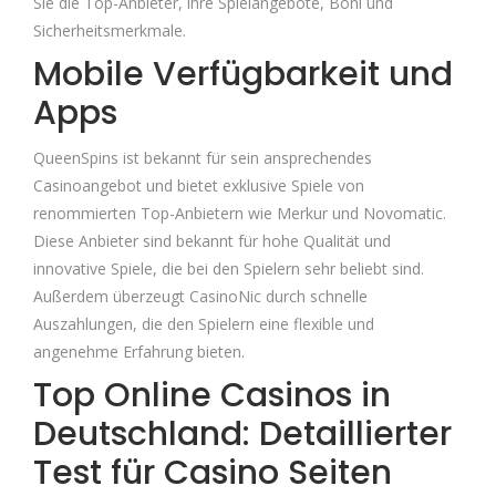
Sie die Top-Anbieter, ihre Spielangebote, Boni und
Sicherheitsmerkmale.
Mobile Verfügbarkeit und
Apps
QueenSpins ist bekannt für sein ansprechendes
Casinoangebot und bietet exklusive Spiele von
renommierten Top-Anbietern wie Merkur und Novomatic.
Diese Anbieter sind bekannt für hohe Qualität und
innovative Spiele, die bei den Spielern sehr beliebt sind.
Außerdem überzeugt CasinoNic durch schnelle
Auszahlungen, die den Spielern eine flexible und
angenehme Erfahrung bieten.
Top Online Casinos in
Deutschland: Detaillierter
Test für Casino Seiten