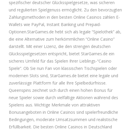
spezifischer deutscher Glücksspielgesetze, was sicheren
und regulierten Spielgenuss ermöglicht. Zu den bevorzugten
Zahlungsmethoden in den besten Online Casinos zählen E-
Wallets wie PayPal, Instant Banking und Prepaid-
Optionen.StarGames.de hebt sich als legale “Spielothek” ab,
die eine Alternative zum herkömmlichen “Online Casino”
darstellt. Mit einer Lizenz, die den strengen deutschen
Glücksspielgesetzen entspricht, bietet StarGames.de ein
sicheres Umfeld für das Spielen Ihrer Lieblings-“Casino
Spiele”. Ob Sie nun Fan von klassischen Tischspielen oder
modernen Slots sind, StarGames.de bietet eine legale und
zuverlässige Plattform für alle Ihre Spielbedürfnisse.
Queenspins zeichnet sich durch einen hohen Bonus für
neue Spieler sowie durch vielfältige Aktionen während des
Spielens aus. Wichtige Merkmale von attraktiven
Bonusangeboten in Online Casinos sind spielerfreundliche
Bedingungen, moderate Umsatzsummen und realistische
Erfüllbarkeit. Die besten Online Casinos in Deutschland