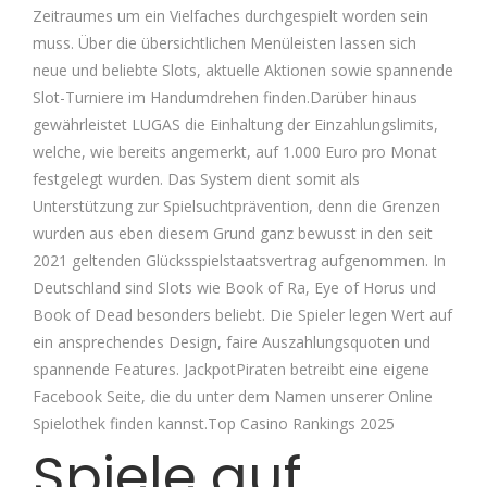
Zeitraumes um ein Vielfaches durchgespielt worden sein
muss. Über die übersichtlichen Menüleisten lassen sich
neue und beliebte Slots, aktuelle Aktionen sowie spannende
Slot-Turniere im Handumdrehen finden.Darüber hinaus
gewährleistet LUGAS die Einhaltung der Einzahlungslimits,
welche, wie bereits angemerkt, auf 1.000 Euro pro Monat
festgelegt wurden. Das System dient somit als
Unterstützung zur Spielsuchtprävention, denn die Grenzen
wurden aus eben diesem Grund ganz bewusst in den seit
2021 geltenden Glücksspielstaatsvertrag aufgenommen. In
Deutschland sind Slots wie Book of Ra, Eye of Horus und
Book of Dead besonders beliebt. Die Spieler legen Wert auf
ein ansprechendes Design, faire Auszahlungsquoten und
spannende Features. JackpotPiraten betreibt eine eigene
Facebook Seite, die du unter dem Namen unserer Online
Spielothek finden kannst.Top Casino Rankings 2025
Spiele auf