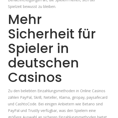
Spielzeit bewusst zu bleiben.
Mehr
Sicherheit für
Spieler in
deutschen
Casinos
Zu den beliebten Einzahlungsmethoden in Online Casinos
zählen PayPal, Skrill, Neteller, Klarna, giropay, paysafecard
und CashtoCode. Bei einigen Anbietern wie Betano sind
PayPal und Trustly verfügbar, was den Spielern eine
größere Auswahl an sicheren Einzahlungsmethoden bietet.