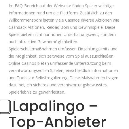
Im FAQ-Bereich auf der Webseite finden Spieler wichtige
Informationen rund um die Plattform. Zusätzlich zu den
Willkommensboni bieten viele Casinos diverse Aktionen wie
Cashback Aktionen, Reload Boni und Gewinnspiele. Diese
Spiele bieten nicht nur hohen Unterhaltungswert, sondern
auch attraktive Gewinnmöglichkeiten.
Spielerschutzmaßnahmen umfassen Einzahlungslimits und
die Möglichkeit, sich zeitweise vom Spiel auszuschließen.
Online Casinos bieten umfassende Unterstützung beim
verantwortungsvollen Spielen, einschließlich Informationen
und Tools zur Selbstregulierung. Diese Maßnahmen tragen
dazu bei, ein sicheres und verantwortungsbewusstes
Spielerlebnis zu gewährleisten.
⃣ Lapalingo –
Top-Anbieter