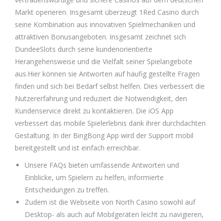
Markt operieren. Insgesamt überzeugt 1Red Casino durch
seine Kombination aus innovativen Spielmechaniken und
attraktiven Bonusangeboten. Insgesamt zeichnet sich
DundeeSlots durch seine kundenorientierte
Herangehensweise und die Vielfalt seiner Spielangebote
aus.Hier können sie Antworten auf häufig gestellte Fragen
finden und sich bei Bedarf selbst helfen. Dies verbessert die
Nutzererfahrung und reduziert die Notwendigkeit, den
Kundenservice direkt zu kontaktieren. Die iOS App
verbessert das mobile Spielerlebnis dank ihrer durchdachten
Gestaltung. In der BingBong App wird der Support mobil
bereitgestellt und ist einfach erreichbar.
Unsere FAQs bieten umfassende Antworten und
Einblicke, um Spielern zu helfen, informierte
Entscheidungen zu treffen.
Zudem ist die Webseite von North Casino sowohl auf
Desktop- als auch auf Mobilgeräten leicht zu navigieren,