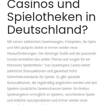
Casinos und
Spielotheken in
Deutschland?
Mit seinen zahlreichen Gewinnwegen, Freispielen, Re-Spins
und Mini Jackpots bietet er immer wieder neue
Herausforderungen. Die stimmige Grafik und der passende
Sound verstärken das antike Thema und sorgen für ein
intensives Spielerlebnis.” Das Queenspins Casino bietet
zahlreiche Bonusaktionen und garantiert hohe
Sicherheitsstandards für Spieler. Es gibt spezielle
Bonusaktionen, die regelmäßig angeboten werden und den
Spielern zusätzliche Gewinnchancen bieten. Ein breites
Spieleangebot ermöglicht es Spielern, verschiedene Spiele
und Anbieter auszuprobieren und immer wieder neue