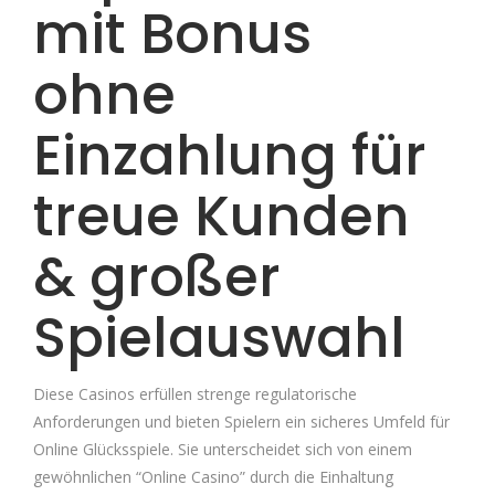
mit Bonus
ohne
Einzahlung für
treue Kunden
& großer
Spielauswahl
Diese Casinos erfüllen strenge regulatorische
Anforderungen und bieten Spielern ein sicheres Umfeld für
Online Glücksspiele. Sie unterscheidet sich von einem
gewöhnlichen “Online Casino” durch die Einhaltung