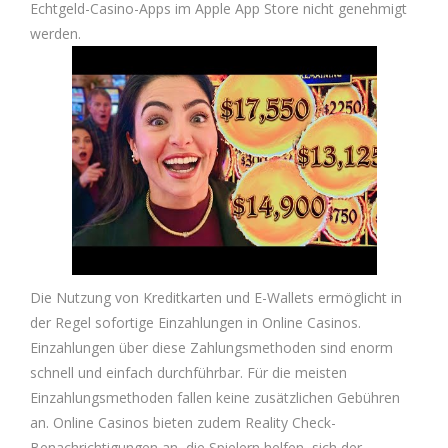
Echtgeld-Casino-Apps im Apple App Store nicht genehmigt
werden.
Die Nutzung von Kreditkarten und E-Wallets ermöglicht in
der Regel sofortige Einzahlungen in Online Casinos.
Einzahlungen über diese Zahlungsmethoden sind enorm
schnell und einfach durchführbar. Für die meisten
Einzahlungsmethoden fallen keine zusätzlichen Gebühren
an. Online Casinos bieten zudem Reality Check-
Benachrichtigungen an, die Spielern helfen, sich der