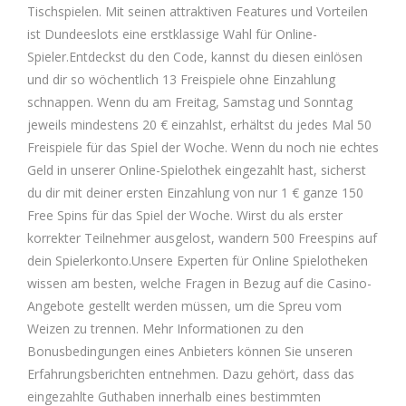
Tischspielen. Mit seinen attraktiven Features und Vorteilen
ist Dundeeslots eine erstklassige Wahl für Online-
Spieler.Entdeckst du den Code, kannst du diesen einlösen
und dir so wöchentlich 13 Freispiele ohne Einzahlung
schnappen. Wenn du am Freitag, Samstag und Sonntag
jeweils mindestens 20 € einzahlst, erhältst du jedes Mal 50
Freispiele für das Spiel der Woche. Wenn du noch nie echtes
Geld in unserer Online-Spielothek eingezahlt hast, sicherst
du dir mit deiner ersten Einzahlung von nur 1 € ganze 150
Free Spins für das Spiel der Woche. Wirst du als erster
korrekter Teilnehmer ausgelost, wandern 500 Freespins auf
dein Spielerkonto.Unsere Experten für Online Spielotheken
wissen am besten, welche Fragen in Bezug auf die Casino-
Angebote gestellt werden müssen, um die Spreu vom
Weizen zu trennen. Mehr Informationen zu den
Bonusbedingungen eines Anbieters können Sie unseren
Erfahrungsberichten entnehmen. Dazu gehört, dass das
eingezahlte Guthaben innerhalb eines bestimmten