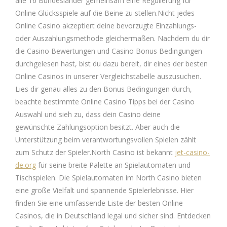
alle 16 Bundesländer gemeinsam eine Regulierung für
Online Glücksspiele auf die Beine zu stellen.Nicht jedes
Online Casino akzeptiert deine bevorzugte Einzahlungs-
oder Auszahlungsmethode gleichermaßen. Nachdem du dir
die Casino Bewertungen und Casino Bonus Bedingungen
durchgelesen hast, bist du dazu bereit, dir eines der besten
Online Casinos in unserer Vergleichstabelle auszusuchen.
Lies dir genau alles zu den Bonus Bedingungen durch,
beachte bestimmte Online Casino Tipps bei der Casino
Auswahl und sieh zu, dass dein Casino deine
gewünschte Zahlungsoption besitzt. Aber auch die
Unterstützung beim verantwortungsvollen Spielen zählt
zum Schutz der Spieler.North Casino ist bekannt
jet-casino-
de.org
für seine breite Palette an Spielautomaten und
Tischspielen. Die Spielautomaten im North Casino bieten
eine große Vielfalt und spannende Spielerlebnisse. Hier
finden Sie eine umfassende Liste der besten Online
Casinos, die in Deutschland legal und sicher sind. Entdecken