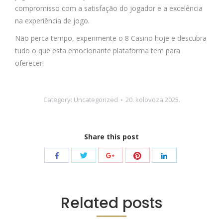
compromisso com a satisfação do jogador e a excelência
na experiência de jogo.
Não perca tempo, experimente o 8 Casino hoje e descubra
tudo o que esta emocionante plataforma tem para
oferecer!
Category:
Uncategorized
20. kolovoza 2025.
Share this post
Share
Share
Share
Share
Share
with
with
with
with
with
Twitter
Pinterest
Facebook
Google+
LinkedIn
Related posts