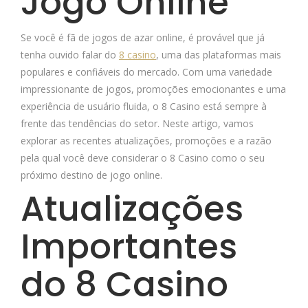
Jogo Online
Se você é fã de jogos de azar online, é provável que já
tenha ouvido falar do
8 casino
, uma das plataformas mais
populares e confiáveis do mercado. Com uma variedade
impressionante de jogos, promoções emocionantes e uma
experiência de usuário fluida, o 8 Casino está sempre à
frente das tendências do setor. Neste artigo, vamos
explorar as recentes atualizações, promoções e a razão
pela qual você deve considerar o 8 Casino como o seu
próximo destino de jogo online.
Atualizações
Importantes
do 8 Casino