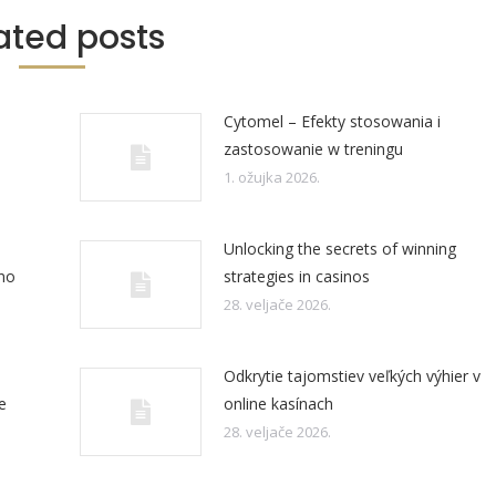
ated posts
Cytomel – Efekty stosowania i
zastosowanie w treningu
1. ožujka 2026.
Unlocking the secrets of winning
no
strategies in casinos
28. veljače 2026.
Odkrytie tajomstiev veľkých výhier v
е
online kasínach
28. veljače 2026.