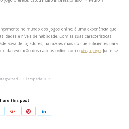
o jogo oferece. Estou muito impressionado!” – Pedro T.
ançamento no mundo dos jogos online; é uma experiência que
 idades e níveis de habilidade. Com as suas características
e ativa de jogadores, há razões mais do que suficientes para
parte da revolução dos casinos online com o
xingo jogo
! Junte-se
!
ategorized
2. listopada 2025.
hare this post
Share
Share
Share
Share
with
with
with
with
Twitter
Pinterest
Google+
LinkedIn