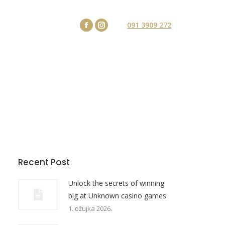
ENTI
KONTAKT
091 3909 272
Facebook
Instagram
Recent Post
Unlock the secrets of winning
big at Unknown casino games
1. ožujka 2026.