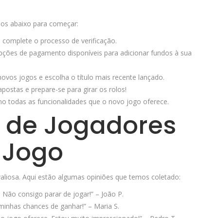
ssos abaixo para começar:
 complete o processo de verificação.
opções de pagamento disponíveis para adicionar fundos à sua
vos jogos e escolha o título mais recente lançado.
postas e prepare-se para girar os rolos!
o todas as funcionalidades que o novo jogo oferece.
 de Jogadores
 Jogo
liosa. Aqui estão algumas opiniões que temos coletado:
l! Não consigo parar de jogar!” – João P.
inhas chances de ganhar!” – Maria S.