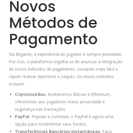
Novos
Métodos de
Pagamento
Na 80game, a experiência do jogador é sempre prioridade.
Por isso, a plataforma orgulha-se de anunciar a integração
de novos métodos de pagamento, tornando mais fácil e
rápido realizar depósitos e saques. Os novos métodos
incluem:
Criptomoedas:
Aceitaremos Bitcoin e Ethereum,
oferecendo aos jogadores maior privacidade e
segurança nas transações.
PayPal:
Popular e confiável, o PayPal é agora uma
opção para movimentar seus fundos.
Transferências Bancárias Instantâneas:
Faça