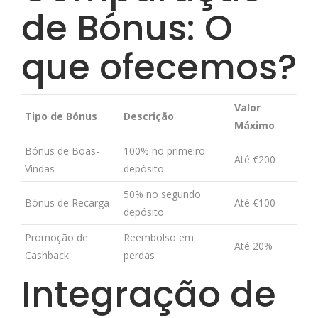
de Bónus: O
que ofecemos?
Valor
Tipo de Bónus
Descrição
Máximo
Bónus de Boas-
100% no primeiro
Até €200
Vindas
depósito
50% no segundo
Bónus de Recarga
Até €100
depósito
Promoção de
Reembolso em
Até 20%
Cashback
perdas
Integração de