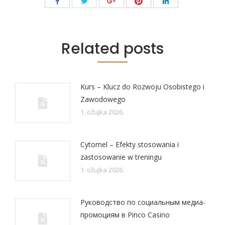
Share
Share
Share
Share
Share
with
with
with
with
with
Twitter
Pinterest
Facebook
Google+
LinkedIn
Related posts
Kurs – Klucz do Rozwoju Osobistego i
Zawodowego
1. ožujka 2026.
Cytomel – Efekty stosowania i
zastosowanie w treningu
1. ožujka 2026.
Руководство по социальным медиа-
промоциям в Pinco Casino