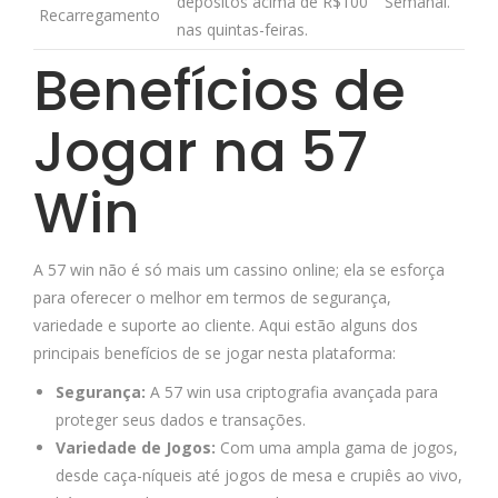
depósitos acima de R$100
Semanal.
Recarregamento
nas quintas-feiras.
Benefícios de
Jogar na 57
Win
A 57 win não é só mais um cassino online; ela se esforça
para oferecer o melhor em termos de segurança,
variedade e suporte ao cliente. Aqui estão alguns dos
principais benefícios de se jogar nesta plataforma:
Segurança:
A 57 win usa criptografia avançada para
proteger seus dados e transações.
Variedade de Jogos:
Com uma ampla gama de jogos,
desde caça-níqueis até jogos de mesa e crupiês ao vivo,