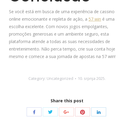
Se você está em busca de uma experiência de cassino
online emocionante e repleta de ação, a
57 win
é uma
escolha excelente. Com novos jogos empolgantes,
promoções generosas e um ambiente seguro, esta
plataforma atende a todas as suas necessidades de
entretenimento. Não perca tempo, crie sua conta hoje
mesmo e comece a sua jornada de apostas na 57 win!
Category:
Uncategorized
10. srpnja 2025.
Share this post
Share
Share
Share
Share
Share
with
with
with
with
with
Twitter
Pinterest
Facebook
Google+
LinkedIn