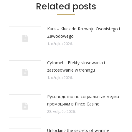
Related posts
Kurs – Klucz do Rozwoju Osobistego i
Zawodowego
1. ožujka 2026.
Cytomel – Efekty stosowania i
zastosowanie w treningu
1. ožujka 2026.
Руководство по социальным медиа-
промоциям в Pinco Casino
28. veljače 2026.
Unlocking the secrets of winning