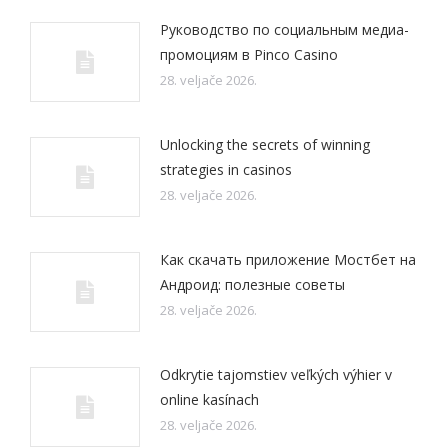
Руководство по социальным медиа-
промоциям в Pinco Casino
28. veljače 2026.
Unlocking the secrets of winning
strategies in casinos
28. veljače 2026.
Как скачать приложение Мостбет на
Андроид: полезные советы
28. veljače 2026.
Odkrytie tajomstiev veľkých výhier v
online kasínach
28. veljače 2026.