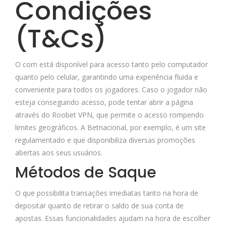
Condições
(T&Cs)
O com está disponível para acesso tanto pelo computador
quanto pelo celular, garantindo uma experiência fluida e
conveniente para todos os jogadores. Caso o jogador não
esteja conseguindo acesso, pode tentar abrir a página
através do Roobet VPN, que permite o acesso rompendo
limites geográficos. A Betnacional, por exemplo, é um site
regulamentado e que disponibiliza diversas promoções
abertas aos seus usuários.
Métodos de Saque
O que possibilita transações imediatas tanto na hora de
depositar quanto de retirar o saldo de sua conta de
apostas. Essas funcionalidades ajudam na hora de escolher