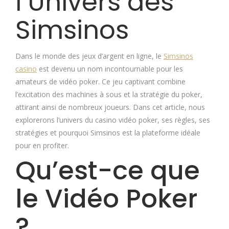
l’Univers des
Simsinos
Dans le monde des jeux d’argent en ligne, le
Simsinos
casino
est devenu un nom incontournable pour les
amateurs de vidéo poker. Ce jeu captivant combine
l’excitation des machines à sous et la stratégie du poker,
attirant ainsi de nombreux joueurs. Dans cet article, nous
explorerons l’univers du casino vidéo poker, ses règles, ses
stratégies et pourquoi Simsinos est la plateforme idéale
pour en profiter.
Qu’est-ce que
le Vidéo Poker
?