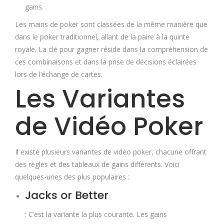
gains.
Les mains de poker sont classées de la même manière que
dans le poker traditionnel, allant de la paire à la quinte
royale. La clé pour gagner réside dans la compréhension de
ces combinaisons et dans la prise de décisions éclairées
lors de l’échange de cartes.
Les Variantes
de Vidéo Poker
Il existe plusieurs variantes de vidéo poker, chacune offrant
des règles et des tableaux de gains différents. Voici
quelques-unes des plus populaires :
Jacks or Better
: C’est la variante la plus courante. Les gains