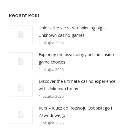
Recent Post
Unlock the secrets of winning big at
Unknown casino games
1. ožujka 2026.
Exploring the psychology behind casino
game choices
1. ožujka 2026.
Discover the ultimate casino experience
with Unknown today
1. ožujka 2026.
Kurs – Klucz do Rozwoju Osobistego i
Zawodowego
1. ožujka 2026.