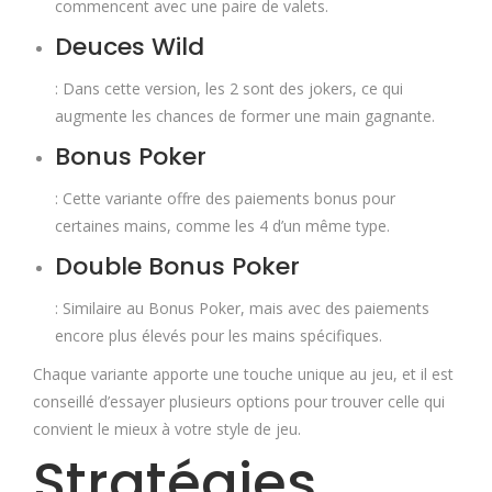
commencent avec une paire de valets.
Deuces Wild
: Dans cette version, les 2 sont des jokers, ce qui
augmente les chances de former une main gagnante.
Bonus Poker
: Cette variante offre des paiements bonus pour
certaines mains, comme les 4 d’un même type.
Double Bonus Poker
: Similaire au Bonus Poker, mais avec des paiements
encore plus élevés pour les mains spécifiques.
Chaque variante apporte une touche unique au jeu, et il est
conseillé d’essayer plusieurs options pour trouver celle qui
convient le mieux à votre style de jeu.
Stratégies