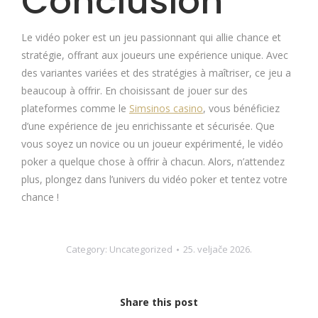
Conclusion
Le vidéo poker est un jeu passionnant qui allie chance et
stratégie, offrant aux joueurs une expérience unique. Avec
des variantes variées et des stratégies à maîtriser, ce jeu a
beaucoup à offrir. En choisissant de jouer sur des
plateformes comme le
Simsinos casino
, vous bénéficiez
d’une expérience de jeu enrichissante et sécurisée. Que
vous soyez un novice ou un joueur expérimenté, le vidéo
poker a quelque chose à offrir à chacun. Alors, n’attendez
plus, plongez dans l’univers du vidéo poker et tentez votre
chance !
Category:
Uncategorized
25. veljače 2026.
Share this post