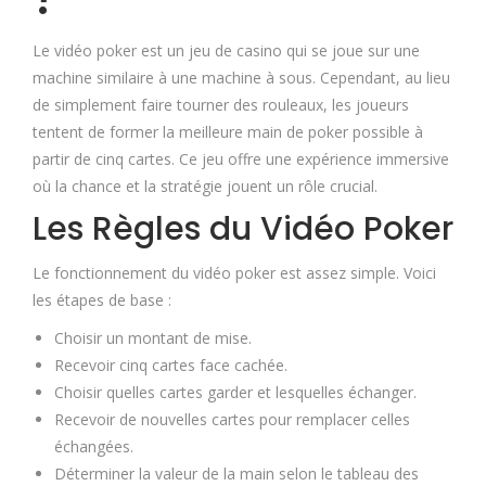
Le vidéo poker est un jeu de casino qui se joue sur une
machine similaire à une machine à sous. Cependant, au lieu
de simplement faire tourner des rouleaux, les joueurs
tentent de former la meilleure main de poker possible à
partir de cinq cartes. Ce jeu offre une expérience immersive
où la chance et la stratégie jouent un rôle crucial.
Les Règles du Vidéo Poker
Le fonctionnement du vidéo poker est assez simple. Voici
les étapes de base :
Choisir un montant de mise.
Recevoir cinq cartes face cachée.
Choisir quelles cartes garder et lesquelles échanger.
Recevoir de nouvelles cartes pour remplacer celles
échangées.
Déterminer la valeur de la main selon le tableau des