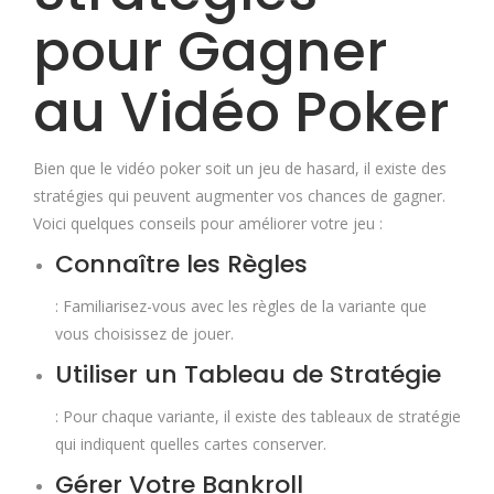
pour Gagner
au Vidéo Poker
Bien que le vidéo poker soit un jeu de hasard, il existe des
stratégies qui peuvent augmenter vos chances de gagner.
Voici quelques conseils pour améliorer votre jeu :
Connaître les Règles
: Familiarisez-vous avec les règles de la variante que
vous choisissez de jouer.
Utiliser un Tableau de Stratégie
: Pour chaque variante, il existe des tableaux de stratégie
qui indiquent quelles cartes conserver.
Gérer Votre Bankroll