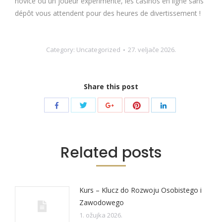
novice ou un joueur expérimenté, les casinos en ligne sans
dépôt vous attendent pour des heures de divertissement !
Category:
Uncategorized
27. veljače 2026.
Share this post
Share
Share
Share
Share
Share
with
with
with
with
with
Twitter
Pinterest
Facebook
Google+
LinkedIn
Related posts
Kurs – Klucz do Rozwoju Osobistego i
Zawodowego
1. ožujka 2026.