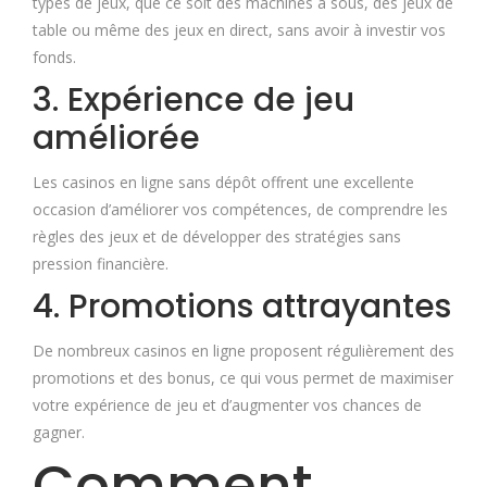
types de jeux, que ce soit des machines à sous, des jeux de
table ou même des jeux en direct, sans avoir à investir vos
fonds.
3. Expérience de jeu
améliorée
Les casinos en ligne sans dépôt offrent une excellente
occasion d’améliorer vos compétences, de comprendre les
règles des jeux et de développer des stratégies sans
pression financière.
4. Promotions attrayantes
De nombreux casinos en ligne proposent régulièrement des
promotions et des bonus, ce qui vous permet de maximiser
votre expérience de jeu et d’augmenter vos chances de
gagner.
Comment