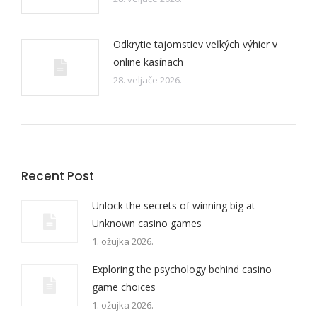
Odkrytie tajomstiev veľkých výhier v
online kasínach
28. veljače 2026.
Recent Post
Unlock the secrets of winning big at
Unknown casino games
1. ožujka 2026.
Exploring the psychology behind casino
game choices
1. ožujka 2026.