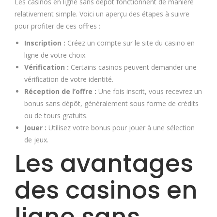
Les casinos en ligne sans dépôt fonctionnent de manière
relativement simple. Voici un aperçu des étapes à suivre
pour profiter de ces offres :
Inscription :
Créez un compte sur le site du casino en
ligne de votre choix.
Vérification :
Certains casinos peuvent demander une
vérification de votre identité.
Réception de l’offre :
Une fois inscrit, vous recevrez un
bonus sans dépôt, généralement sous forme de crédits
ou de tours gratuits.
Jouer :
Utilisez votre bonus pour jouer à une sélection
de jeux.
Les avantages
des casinos en