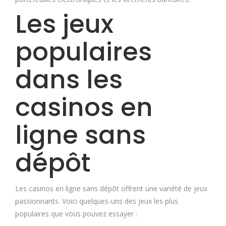
Les jeux
populaires
dans les
casinos en
ligne sans
dépôt
Les casinos en ligne sans dépôt offrent une variété de jeux
passionnants. Voici quelques-uns des jeux les plus
populaires que vous pouvez essayer :