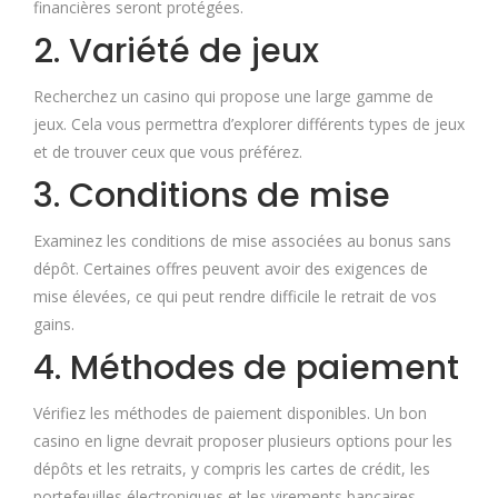
financières seront protégées.
2. Variété de jeux
Recherchez un casino qui propose une large gamme de
jeux. Cela vous permettra d’explorer différents types de jeux
et de trouver ceux que vous préférez.
3. Conditions de mise
Examinez les conditions de mise associées au bonus sans
dépôt. Certaines offres peuvent avoir des exigences de
mise élevées, ce qui peut rendre difficile le retrait de vos
gains.
4. Méthodes de paiement
Vérifiez les méthodes de paiement disponibles. Un bon
casino en ligne devrait proposer plusieurs options pour les
dépôts et les retraits, y compris les cartes de crédit, les
portefeuilles électroniques et les virements bancaires.