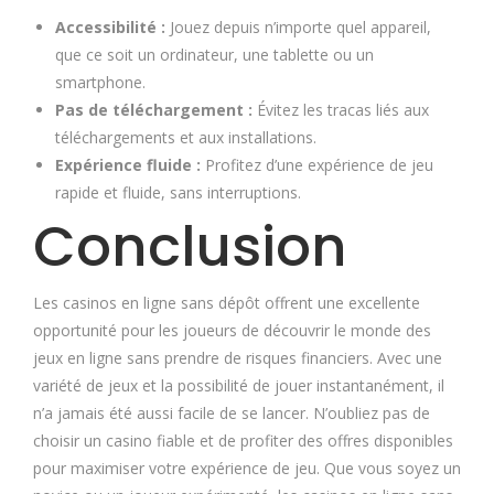
Accessibilité :
Jouez depuis n’importe quel appareil,
que ce soit un ordinateur, une tablette ou un
smartphone.
Pas de téléchargement :
Évitez les tracas liés aux
téléchargements et aux installations.
Expérience fluide :
Profitez d’une expérience de jeu
rapide et fluide, sans interruptions.
Conclusion
Les casinos en ligne sans dépôt offrent une excellente
opportunité pour les joueurs de découvrir le monde des
jeux en ligne sans prendre de risques financiers. Avec une
variété de jeux et la possibilité de jouer instantanément, il
n’a jamais été aussi facile de se lancer. N’oubliez pas de
choisir un casino fiable et de profiter des offres disponibles
pour maximiser votre expérience de jeu. Que vous soyez un