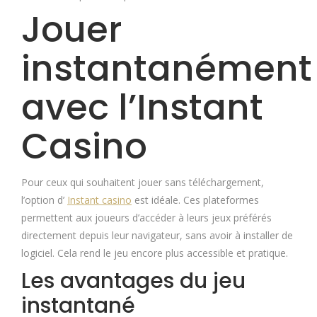
Jouer
instantanément
avec l’Instant
Casino
Pour ceux qui souhaitent jouer sans téléchargement,
l’option d’
Instant casino
est idéale. Ces plateformes
permettent aux joueurs d’accéder à leurs jeux préférés
directement depuis leur navigateur, sans avoir à installer de
logiciel. Cela rend le jeu encore plus accessible et pratique.
Les avantages du jeu
instantané