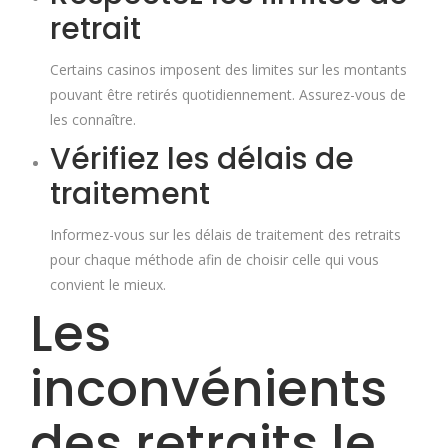
retrait
Certains casinos imposent des limites sur les montants
pouvant être retirés quotidiennement. Assurez-vous de
les connaître.
Vérifiez les délais de
traitement
Informez-vous sur les délais de traitement des retraits
pour chaque méthode afin de choisir celle qui vous
convient le mieux.
Les
inconvénients
des retraits le