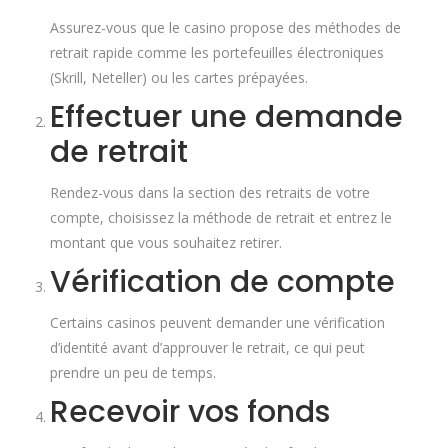
Assurez-vous que le casino propose des méthodes de
retrait rapide comme les portefeuilles électroniques
(Skrill, Neteller) ou les cartes prépayées.
Effectuer une demande
de retrait
Rendez-vous dans la section des retraits de votre
compte, choisissez la méthode de retrait et entrez le
montant que vous souhaitez retirer.
Vérification de compte
Certains casinos peuvent demander une vérification
d’identité avant d’approuver le retrait, ce qui peut
prendre un peu de temps.
Recevoir vos fonds