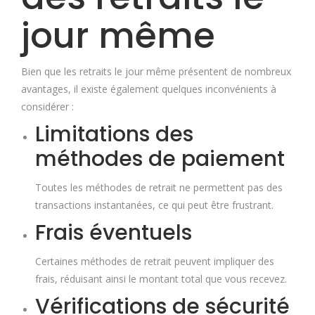
jour même
Bien que les retraits le jour même présentent de nombreux
avantages, il existe également quelques inconvénients à
considérer :
Limitations des
méthodes de paiement
Toutes les méthodes de retrait ne permettent pas des
transactions instantanées, ce qui peut être frustrant.
Frais éventuels
Certaines méthodes de retrait peuvent impliquer des
frais, réduisant ainsi le montant total que vous recevez.
Vérifications de sécurité