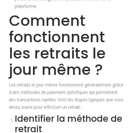
plateforme.
Comment
fonctionnent
les retraits le
jour même ?
Les retraits le jour même fonctionnent généralement grâce
à des méthodes de paiement spécifiques qui permettent
des transactions rapides. Voici les étapes typiques que vous
devez suivre pour effectuer un retrait :
Identifier la méthode de
retrait