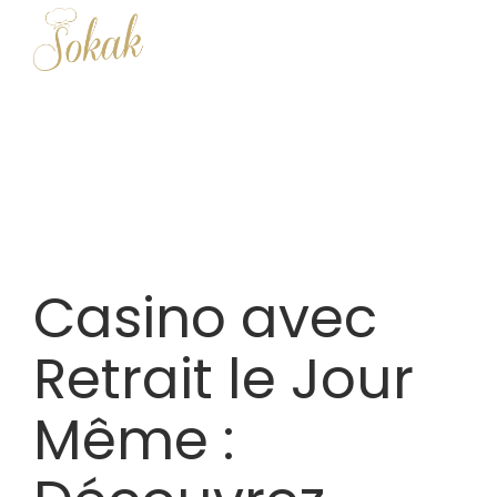
Casino avec
Retrait le Jour
Même :