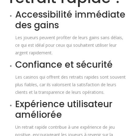
Accessibilité immédiate
des gains
Les joueurs peuvent profiter de leurs gains sans délais,
ce qui est idéal pour ceux qui souhaitent utiliser leur
argent rapidement.
Confiance et sécurité
Les casinos qui offrent des retraits rapides sont souvent
plus fiables, car ils valorisent la satisfaction de leurs
clients et la transparence de leurs opérations.
Expérience utilisateur
améliorée
Un retrait rapide contribue à une expérience de jeu
positive, encourageant les joueurs à revenir sur la