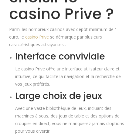
casino Prive ?
Parmi les nombreux casinos avec dépôt minimum de 1
euro, le
casino Prive
se démarque par plusieurs
caractéristiques attrayantes :
Interface conviviale
Le casino Prive offre une interface utilisateur claire et
intuitive, ce qui facilite la navigation et la recherche de
vos jeux préférés.
Large choix de jeux
Avec une vaste bibliothèque de jeux, incluant des
machines à sous, des jeux de table et des options de
croupier en direct, vous ne manquerez jamais d’options
pour vous divertir.