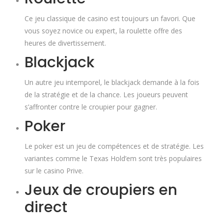
Ce jeu classique de casino est toujours un favori. Que
vous soyez novice ou expert, la roulette offre des
heures de divertissement.
Blackjack
Un autre jeu intemporel, le blackjack demande à la fois
de la stratégie et de la chance. Les joueurs peuvent
s’affronter contre le croupier pour gagner.
Poker
Le poker est un jeu de compétences et de stratégie. Les
variantes comme le Texas Hold’em sont très populaires
sur le casino Prive.
Jeux de croupiers en
direct