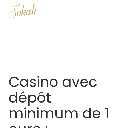
Casino avec
dépôt
minimum de 1