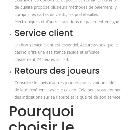
de qualité propose plusieurs méthodes de paiement, y
compris les cartes de crédit, les portefeuilles
électroniques et d’autres solutions de paiement en ligne.
Service client
Un bon service client est essentiel. Assurez-vous que le
casino offre une assistance rapide et efficace,
idéalement 24 heures sur 24.
Retours des joueurs
Consultez les avis d’autres joueurs pour avoir une idée
de leur expérience avec le casino. Cela peut vous donner
des indications sur sa fiabilité et la qualité de son service.
Pourquoi
choisir le