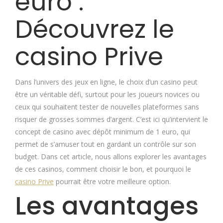
euro :
Découvrez le
casino Prive
Dans l’univers des jeux en ligne, le choix d’un casino peut
être un véritable défi, surtout pour les joueurs novices ou
ceux qui souhaitent tester de nouvelles plateformes sans
risquer de grosses sommes d’argent. C’est ici qu’intervient le
concept de casino avec dépôt minimum de 1 euro, qui
permet de s’amuser tout en gardant un contrôle sur son
budget. Dans cet article, nous allons explorer les avantages
de ces casinos, comment choisir le bon, et pourquoi le
casino Prive
pourrait être votre meilleure option.
Les avantages