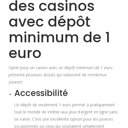
des casinos
avec dépôt
minimum de 1
euro
Opter pour un casino avec un dépôt minimum de 1 euro
présente plusieurs atouts qui séduisent de nombreux
joueurs :
Accessibilité
Un dépôt de seulement 1 euro permet à pratiquement
tout le monde de s’initier aux jeux d’argent en ligne sans
se ruiner. C’est une excellente option pour les joueurs
occasionnels ou ceux qui souhaitent simplement