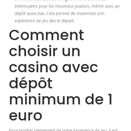
intéressants pour les nouveaux joueurs, même avec un
dépôt aussi bas. Cela permet de maximiser son
expérience de jeu dès le départ.
Comment
choisir un
casino avec
dépôt
minimum de 1
euro
Pour profiter pleinement de votre expérience de jeu, il est