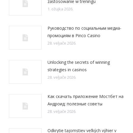
zastosowanie w treningu
1. ožujka 2026.
Руководство по социальным медиа-
промоциям в Pinco Casino
28. veljače 2026.
Unlocking the secrets of winning
strategies in casinos
28. veljače 2026.
Как скачать приложение Мостбет на
Андроид: полезные советы
28. veljače 2026.
Odkrytie tajomstiev veľkých výhier v