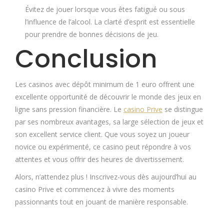
Évitez de jouer lorsque vous êtes fatigué ou sous
l’influence de l’alcool. La clarté d’esprit est essentielle
pour prendre de bonnes décisions de jeu.
Conclusion
Les casinos avec dépôt minimum de 1 euro offrent une
excellente opportunité de découvrir le monde des jeux en
ligne sans pression financière. Le
casino Prive
se distingue
par ses nombreux avantages, sa large sélection de jeux et
son excellent service client. Que vous soyez un joueur
novice ou expérimenté, ce casino peut répondre à vos
attentes et vous offrir des heures de divertissement.
Alors, n’attendez plus ! Inscrivez-vous dès aujourd’hui au
casino Prive et commencez à vivre des moments
passionnants tout en jouant de manière responsable.