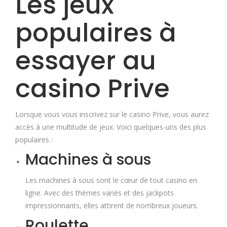
Les jeux
populaires à
essayer au
casino Prive
Lorsque vous vous inscrivez sur le casino Prive, vous aurez
accès à une multitude de jeux. Voici quelques-uns des plus
populaires :
Machines à sous
Les machines à sous sont le cœur de tout casino en
ligne. Avec des thèmes variés et des jackpots
impressionnants, elles attirent de nombreux joueurs.
Roulette