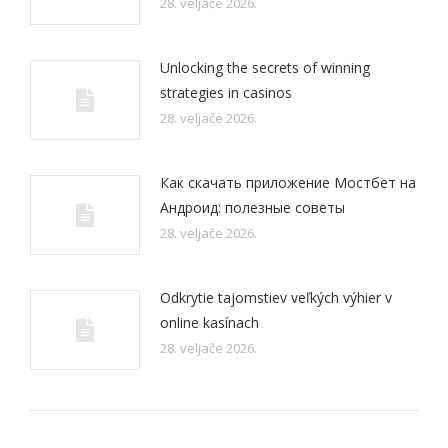
28. veljače 2026.
Unlocking the secrets of winning
strategies in casinos
28. veljače 2026.
Как скачать приложение Мостбет на
Андроид: полезные советы
28. veljače 2026.
Odkrytie tajomstiev veľkých výhier v
online kasínach
28. veljače 2026.