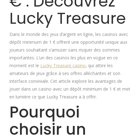
€ : Découvrez
Lucky Treasure
Dans le monde des jeux d’argent en ligne, les casinos avec
dépôt minimum de 1 € offrent une opportunité unique aux
joueurs souhaitant s’amuser sans risquer des sommes
importantes. L’un des casinos les plus en vogue en ce
moment est le
Lucky Treasure casino
, qui attire les
amateurs de jeux grâce à ses offres alléchantes et son
interface conviviale. Cet article explore les avantages de
jouer dans un casino avec un dépôt minimum de 1 € et met
en lumière ce que Lucky Treasure a à offrir.
Pourquoi
choisir un