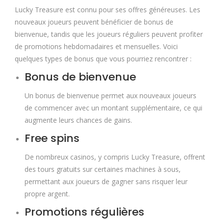
Lucky Treasure est connu pour ses offres généreuses. Les
nouveaux joueurs peuvent bénéficier de bonus de
bienvenue, tandis que les joueurs réguliers peuvent profiter
de promotions hebdomadaires et mensuelles. Voici
quelques types de bonus que vous pourriez rencontrer :
Bonus de bienvenue
Un bonus de bienvenue permet aux nouveaux joueurs
de commencer avec un montant supplémentaire, ce qui
augmente leurs chances de gains.
Free spins
De nombreux casinos, y compris Lucky Treasure, offrent
des tours gratuits sur certaines machines à sous,
permettant aux joueurs de gagner sans risquer leur
propre argent.
Promotions régulières