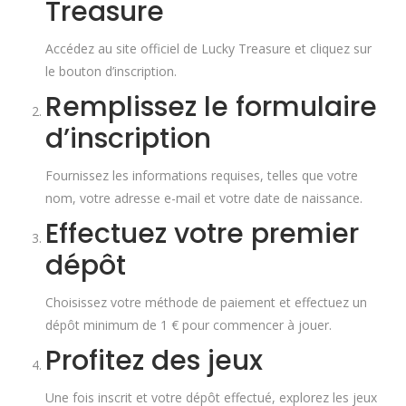
Treasure
Accédez au site officiel de Lucky Treasure et cliquez sur
le bouton d’inscription.
Remplissez le formulaire
d’inscription
Fournissez les informations requises, telles que votre
nom, votre adresse e-mail et votre date de naissance.
Effectuez votre premier
dépôt
Choisissez votre méthode de paiement et effectuez un
dépôt minimum de 1 € pour commencer à jouer.
Profitez des jeux
Une fois inscrit et votre dépôt effectué, explorez les jeux