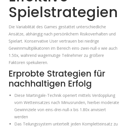
Spielstrategien
Die Variabilität des Games gestattet unterschiedliche
Ansätze, abhängig nach persönlichem Risikoverhalten und
Spielart. Konservative User vertrauen bei niedrige
Gewinnmultiplikatoren im Bereich eins-zwei-null-x wie auch
1.50x, während wagemutige Teilnehmer zu größere
Faktoren spekulieren.
Erprobte Strategien für
nachhaltigen Erfolg
Diese Martingale-Technik operiert mittels Verdopplung
vom Wetteinsatzes nach Minusrunden, hierbei moderate
Gewinnziele von eins-drei-null-x bis 1.80x anvisiert
werden
Das Teilungssystem unterteilt jeden Kompletteinsatz zu