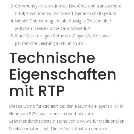
Community- Interaktion via Live-Chat und transparente
Erfolge weiterer Nutzer kreiert Gemeinschaftsgefühl
Mobile Optimierung erlaubt flüssiges Zocken über
jeglichen Devices ohne Qualitätsverlust
Klare Daten zeigen Return-to-Player-Werte sowie
persönliche Leistung ausführlich an
Technische
Eigenschaften
mit RTP
Dieses Game funktioniert bei den Return-to-Player (RTP) in
Höhe von 97%, was merklich oberhalb vom
Branchendurchschnitt in Höhe von 94-96% für traditionellen
Spielautomaten liegt. Diese Realität ist via neutrale