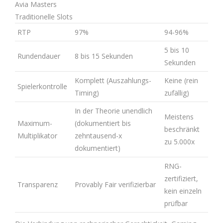
Avia Masters
Traditionelle Slots
RTP
97%
94-96%
5 bis 10
Rundendauer
8 bis 15 Sekunden
Sekunden
Komplett (Auszahlungs-
Keine (rein
Spielerkontrolle
Timing)
zufällig)
In der Theorie unendlich
Meistens
Maximum-
(dokumentiert bis
beschränkt
Multiplikator
zehntausend-x
zu 5.000x
dokumentiert)
RNG-
zertifiziert,
Transparenz
Provably Fair verifizierbar
kein einzeln
prüfbar