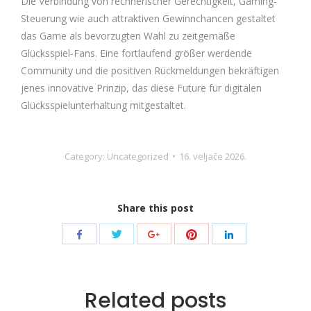
Die Verbindung von rechnerischer Gerechtigkeit, Gaming-
Steuerung wie auch attraktiven Gewinnchancen gestaltet
das Game als bevorzugten Wahl zu zeitgemäße
Glücksspiel-Fans. Eine fortlaufend größer werdende
Community und die positiven Rückmeldungen bekräftigen
jenes innovative Prinzip, das diese Future für digitalen
Glücksspielunterhaltung mitgestaltet.
Category:
Uncategorized
16. veljače 2026.
Share this post
Share
Share
Share
Share
Share
with
with
with
with
with
Twitter
Pinterest
Facebook
Google+
LinkedIn
Related posts