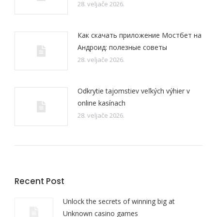
28. veljače 2026.
Как скачать приложение Мостбет на
Андроид: полезные советы
28. veljače 2026.
Odkrytie tajomstiev veľkých výhier v
online kasínach
28. veljače 2026.
Recent Post
Unlock the secrets of winning big at
Unknown casino games