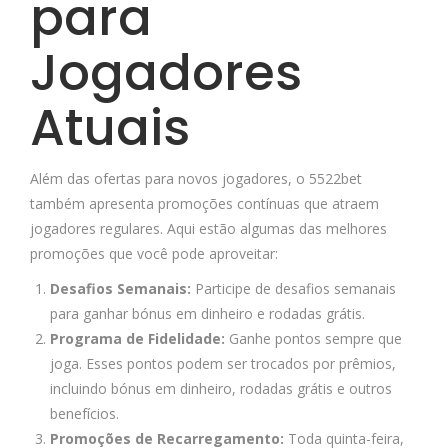
para
Jogadores
Atuais
Além das ofertas para novos jogadores, o 5522bet
também apresenta promoções contínuas que atraem
jogadores regulares. Aqui estão algumas das melhores
promoções que você pode aproveitar:
Desafios Semanais:
Participe de desafios semanais
para ganhar bónus em dinheiro e rodadas grátis.
Programa de Fidelidade:
Ganhe pontos sempre que
joga. Esses pontos podem ser trocados por prêmios,
incluindo bónus em dinheiro, rodadas grátis e outros
benefícios.
Promoções de Recarregamento:
Toda quinta-feira,