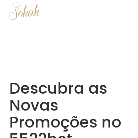
Descubra as
Novas
Promoções no