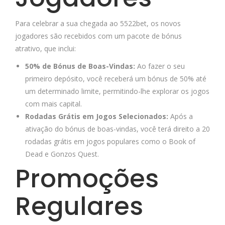
Para celebrar a sua chegada ao 5522bet, os novos
jogadores são recebidos com um pacote de bónus
atrativo, que inclui:
50% de Bónus de Boas-Vindas:
Ao fazer o seu
primeiro depósito, você receberá um bónus de 50% até
um determinado limite, permitindo-lhe explorar os jogos
com mais capital.
Rodadas Grátis em Jogos Selecionados:
Após a
ativação do bónus de boas-vindas, você terá direito a 20
rodadas grátis em jogos populares como o Book of
Dead e Gonzos Quest.
Promoções
Regulares