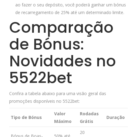
ao fazer o seu depósito, você poderá ganhar um bónus
de recarregamento de 25% até um determinado limite.
Comparação
de Bónus:
Novidades no
5522bet
Confira a tabela abaixo para uma visão geral das
promoções disponíveis no 5522bet:
Valor
Rodadas
Tipo de Bónus
Duração
Máximo
Grátis
20
Bónus de Boas-
50% até