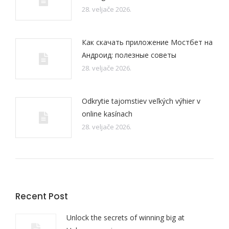
28. veljače 2026.
Как скачать приложение Мостбет на
Андроид: полезные советы
28. veljače 2026.
Odkrytie tajomstiev veľkých výhier v
online kasínach
28. veljače 2026.
Recent Post
Unlock the secrets of winning big at