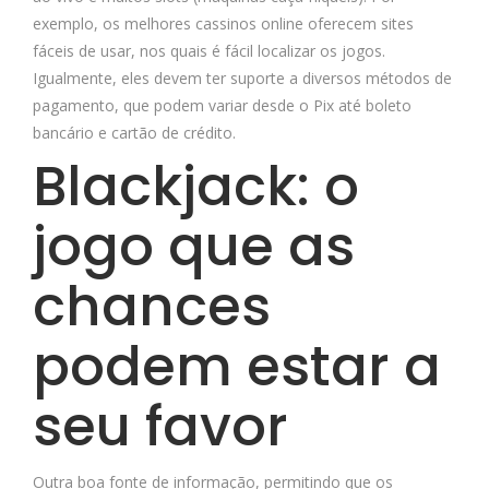
exemplo, os melhores cassinos online oferecem sites
fáceis de usar, nos quais é fácil localizar os jogos.
Igualmente, eles devem ter suporte a diversos métodos de
pagamento, que podem variar desde o Pix até boleto
bancário e cartão de crédito.
Blackjack: o
jogo que as
chances
podem estar a
seu favor
Outra boa fonte de informação, permitindo que os