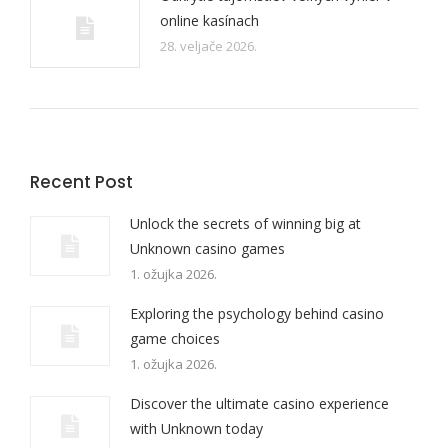
online kasínach
28. veljače 2026.
Recent Post
Unlock the secrets of winning big at
Unknown casino games
1. ožujka 2026.
Exploring the psychology behind casino
game choices
1. ožujka 2026.
Discover the ultimate casino experience
with Unknown today