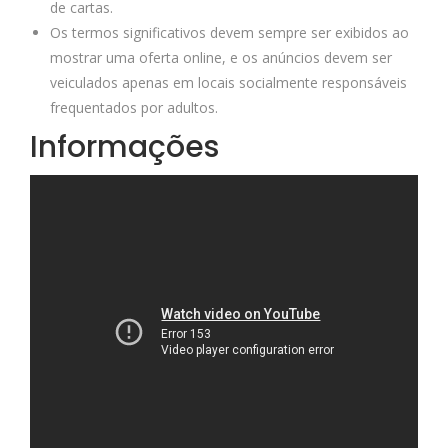
de cartas.
Os termos significativos devem sempre ser exibidos ao
mostrar uma oferta online, e os anúncios devem ser
veiculados apenas em locais socialmente responsáveis
frequentados por adultos.
Informações