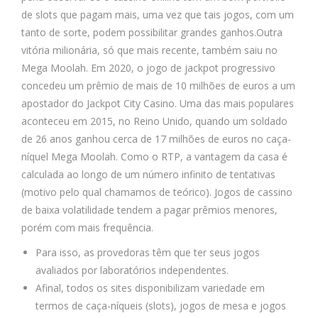
de slots que pagam mais, uma vez que tais jogos, com um
tanto de sorte, podem possibilitar grandes ganhos.Outra
vitória milionária, só que mais recente, também saiu no
Mega Moolah. Em 2020, o jogo de jackpot progressivo
concedeu um prêmio de mais de 10 milhões de euros a um
apostador do Jackpot City Casino. Uma das mais populares
aconteceu em 2015, no Reino Unido, quando um soldado
de 26 anos ganhou cerca de 17 milhões de euros no caça-
níquel Mega Moolah. Como o RTP, a vantagem da casa é
calculada ao longo de um número infinito de tentativas
(motivo pelo qual chamamos de teórico). Jogos de cassino
de baixa volatilidade tendem a pagar prêmios menores,
porém com mais frequência.
Para isso, as provedoras têm que ter seus jogos
avaliados por laboratórios independentes.
Afinal, todos os sites disponibilizam variedade em
termos de caça-níqueis (slots), jogos de mesa e jogos