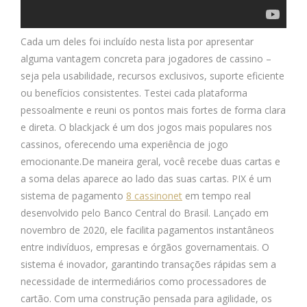
Cada um deles foi incluído nesta lista por apresentar
alguma vantagem concreta para jogadores de cassino –
seja pela usabilidade, recursos exclusivos, suporte eficiente
ou benefícios consistentes. Testei cada plataforma
pessoalmente e reuni os pontos mais fortes de forma clara
e direta. O blackjack é um dos jogos mais populares nos
cassinos, oferecendo uma experiência de jogo
emocionante.De maneira geral, você recebe duas cartas e
a soma delas aparece ao lado das suas cartas. PIX é um
sistema de pagamento
8 cassinonet
em tempo real
desenvolvido pelo Banco Central do Brasil. Lançado em
novembro de 2020, ele facilita pagamentos instantâneos
entre indivíduos, empresas e órgãos governamentais. O
sistema é inovador, garantindo transações rápidas sem a
necessidade de intermediários como processadores de
cartão. Com uma construção pensada para agilidade, os