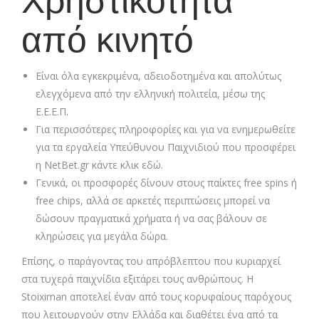
Χρηστικότητα
από κινητό
Είναι όλα εγκεκριμένα, αδειοδοτημένα και απολύτως
ελεγχόμενα από την ελληνική πολιτεία, μέσω της
Ε.Ε.Ε.Π.
Για περισσότερες πληροφορίες και για να ενημερωθείτε
για τα εργαλεία Υπεύθυνου Παιχνιδιού που προσφέρει
η NetBet.gr κάντε κλικ εδώ.
Γενικά, οι προσφορές δίνουν στους παίκτες free spins ή
free chips, αλλά σε αρκετές περιπτώσεις μπορεί να
δώσουν πραγματικά χρήματα ή να σας βάλουν σε
κληρώσεις για μεγάλα δώρα.
Επίσης, ο παράγοντας του απρόβλεπτου που κυριαρχεί
στα τυχερά παιχνίδια εξιτάρει τους ανθρώπους. Η
Stoiximan αποτελεί έναν από τους κορυφαίους παρόχους
που λειτουργούν στην Ελλάδα και διαθέτει ένα από τα