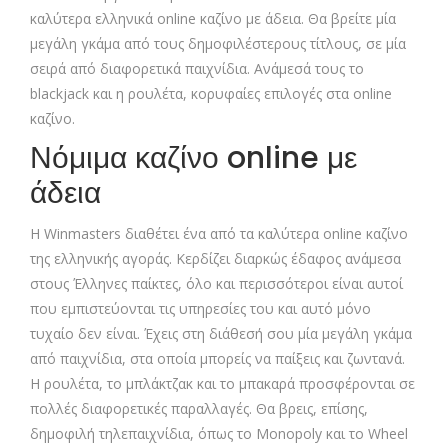
καλύτερα ελληνικά online καζίνο με άδεια. Θα βρείτε μία
μεγάλη γκάμα από τους δημοφιλέστερους τίτλους, σε μία
σειρά από διαφορετικά παιχνίδια. Ανάμεσά τους το
blackjack και η ρουλέτα, κορυφαίες επιλογές στα online
καζίνο.
Νόμιμα καζίνο online με
άδεια
Η Winmasters διαθέτει ένα από τα καλύτερα online καζίνο
της ελληνικής αγοράς. Κερδίζει διαρκώς έδαφος ανάμεσα
στους Έλληνες παίκτες, όλο και περισσότεροι είναι αυτοί
που εμπιστεύονται τις υπηρεσίες του και αυτό μόνο
τυχαίο δεν είναι. Έχεις στη διάθεσή σου μία μεγάλη γκάμα
από παιχνίδια, στα οποία μπορείς να παίξεις και ζωντανά.
Η ρουλέτα, το μπλάκτζακ και το μπακαρά προσφέρονται σε
πολλές διαφορετικές παραλλαγές. Θα βρεις, επίσης,
δημοφιλή τηλεπαιχνίδια, όπως το Monopoly και το Wheel