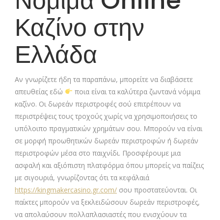
Νόμιμα Online
Καζίνο στην
Ελλάδα
Αν γνωρίζετε ήδη τα παραπάνω, μπορείτε να διαβάσετε
απευθείας εδώ
ποια είναι τα καλύτερα ζωντανά νόμιμα
καζίνο. Οι δωρεάν περιστροφές σού επιτρέπουν να
περιστρέψεις τους τροχούς χωρίς να χρησιμοποιήσεις το
υπόλοιπο πραγματικών χρημάτων σου. Μπορούν να είναι
σε μορφή προωθητικών δωρεάν περιστροφών ή δωρεάν
περιστροφών μέσα στο παιχνίδι. Προσφέρουμε μια
ασφαλή και αξιόπιστη πλατφόρμα όπου μπορείς να παίζεις
με σιγουριά, γνωρίζοντας ότι τα κεφάλαιά
https://kingmakercasino.gr.com/
σου προστατεύονται. Οι
παίκτες μπορούν να ξεκλειδώσουν δωρεάν περιστροφές,
να απολαύσουν πολλαπλασιαστές που ενισχύουν τα