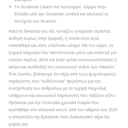
Το Stoiximan Casino live λειτουργεί νόμιμα στην
Ελλάδα υπό την Stoiximan Limited και αποτελεί τη
συνέχεια του Incasino.
Κατά τη δεκαετία του ‘60, τα καζίνο γνώρισαν τεράστια
άνθηση κυρίως στην Αμερική, η οποία σιγά σιγά,
επεκτάθηκε και στον υπόλοιπο κόσμο. Με τον καιρό, τα
τυχερά παιχνίδια δεν αποτελούσαν μόνο μία επιλογή για
εύκολο κέρδος, άλλα και έναν τρόπο κοινωνικοποίησης ή
ακόμα και ανάδειξης του κοινωνικού status των παικτών.
Έτσι λοιπόν, βλέπουμε ότι πέρα από τους ψυχολογικούς
παράγοντες που “ευθύνονται” πρωτίστως για την
ενασχόληση των ανθρώπων με τα τυχερά παιχνίδια,
υπάρχουν και κοινωνικοί παράγοντες που παίζουν ρόλο.
Πρόκειται για την τελευταία χρονικά εταιρία που
συστήθηκε στο ελληνικό κοινό. Από τον Μάρτιο του 2025
η ιστοσελίδα της βρίσκεται στον διαδικτυακό αέρα της
χώρας μας.