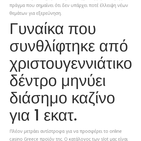
πράγμα που σημαίνει ότι δεν υπάρχει ποτέ έλλειψη νέων
θεμάτων για εξερεύνηση.
Γυναίκα που
συνθλίφτηκε από
χριστουγεννιάτικο
δέντρο μηνύει
διάσημο καζίνο
για 1 εκατ.
Πλέον μετράει αντίστροφα για να προσφέρει το online
casino Greece προϊόν της. Ο κατάλογος των slot μας είναι