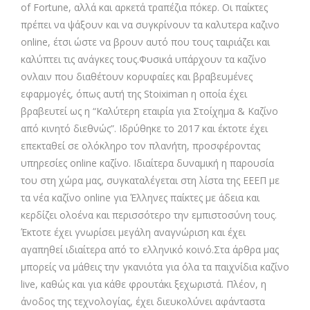
of Fortune, αλλά και αρκετά τραπέζια πόκερ. Οι παίκτες
πρέπει να ψάξουν και να συγκρίνουν τα καλυτερα καζινο
online, έτσι ώστε να βρουν αυτό που τους ταιριάζει και
καλύπτει τις ανάγκες τους.Φυσικά υπάρχουν τα καζίνο
ονλαιν που διαθέτουν κορυφαίες και βραβευμένες
εφαρμογές, όπως αυτή της Stoiximan η οποία έχει
βραβευτεί ως η “Καλύτερη εταιρία για Στοίχημα & Καζίνο
από κινητό διεθνώς”. Ιδρύθηκε το 2017 και έκτοτε έχει
επεκταθεί σε ολόκληρο τον πλανήτη, προσφέροντας
υπηρεσίες online καζίνο. Ιδιαίτερα δυναμική η παρουσία
του στη χώρα μας, συγκαταλέγεται στη λίστα της ΕΕΕΠ με
τα νέα καζίνο online για Έλληνες παίκτες με άδεια και
κερδίζει ολοένα και περισσότερο την εμπιστοσύνη τους.
Έκτοτε έχει γνωρίσει μεγάλη αναγνώριση και έχει
αγαπηθεί ιδιαίτερα από το ελληνικό κοινό.Στα άρθρα μας
μπορείς να μάθεις την γκανιότα για όλα τα παιχνίδια καζίνο
live, καθώς και για κάθε φρουτάκι ξεχωριστά. Πλέον, η
άνοδος της τεχνολογίας, έχει διευκολύνει αφάνταστα