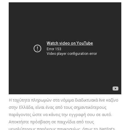
Η ταχύτητα πληρωμών στα νόμιμα διαδικτυακά live καζίνο
στην Ελλάδα, είναι ένας από τους σημαντικότερους
παράγοντες ώστε να κάνεις την εγγραφή σου σε αυτό.
Αποκτήστε πρόσβαση σε παιχνίδια από τους
μεγαλύτερους παρόχους παγκοσμίως, όπως το NetEnt’s