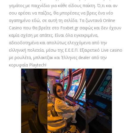
γεμάτος με παιχνίδια για κάθε είδους παίκτη. Ό,τι και αν
σου αρέσει να παίζεις, θα μπορέσεις να βρεις ένα νέο
αγαπημένο εδώ, σε αυτή τη σελίδα. Τα ζωντανά Online
Casino που θα βρείτε στο Foxbet.gr σαφώς και δεν έχουν
καμία σχέση με απάτες. Είναι όλα εγκεκριμένα,
αδειοδοτημένα και απολύτως ελεγχόμενα από την
ελληνική πολιτεία, μέσω της Ε.Ε.Ε.Π. Εξαιρετικό Live casino
με ρουλέτα, μπλακτζακ και Έλληνες dealer από την
κορυφαία Playtech!