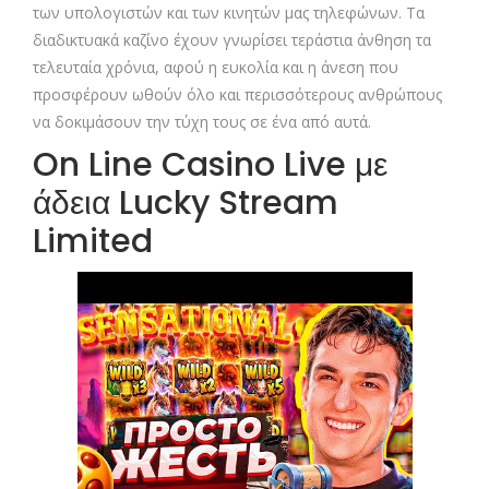
των υπολογιστών και των κινητών μας τηλεφώνων. Τα
διαδικτυακά καζίνο έχουν γνωρίσει τεράστια άνθηση τα
τελευταία χρόνια, αφού η ευκολία και η άνεση που
προσφέρουν ωθούν όλο και περισσότερους ανθρώπους
να δοκιμάσουν την τύχη τους σε ένα από αυτά.
On Line Casino Live με
άδεια Lucky Stream
Limited