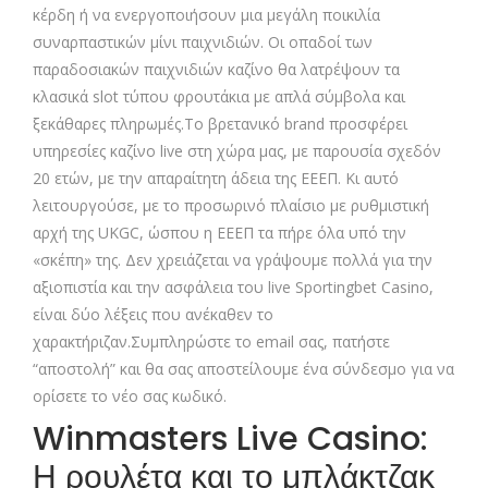
κέρδη ή να ενεργοποιήσουν μια μεγάλη ποικιλία
συναρπαστικών μίνι παιχνιδιών. Οι οπαδοί των
παραδοσιακών παιχνιδιών καζίνο θα λατρέψουν τα
κλασικά slot τύπου φρουτάκια με απλά σύμβολα και
ξεκάθαρες πληρωμές.To βρετανικό brand προσφέρει
υπηρεσίες καζίνο live στη χώρα μας, με παρουσία σχεδόν
20 ετών, με την απαραίτητη άδεια της ΕΕΕΠ. Κι αυτό
λειτουργούσε, με το προσωρινό πλαίσιο με ρυθμιστική
αρχή της UKGC, ώσπου η ΕΕΕΠ τα πήρε όλα υπό την
«σκέπη» της. Δεν χρειάζεται να γράψουμε πολλά για την
αξιοπιστία και την ασφάλεια του live Sportingbet Casino,
είναι δύο λέξεις που ανέκαθεν το
χαρακτήριζαν.Συμπληρώστε το email σας, πατήστε
“αποστολή” και θα σας αποστείλουμε ένα σύνδεσμο για να
ορίσετε το νέο σας κωδικό.
Winmasters Live Casino:
Η ρουλέτα και το μπλάκτζακ