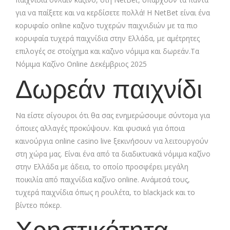
για να παίξετε και να κερδίσετε πολλά! Η NetBet είναι ένα
κορυφαίο online καζινο τυχερών παιχνιδιών με τα πιο
κορυφαία τυχερά παιχνίδια στην Ελλάδα, με αμέτρητες
επιλογές σε στοίχημα και καζινο νόμιμα και δωρεάν.Τα
Νόμιμα Καζίνο Online Δεκέμβριος 2025
Δωρεάν παιχνίδι
Να είστε σίγουροι ότι θα σας ενημερώσουμε σύντομα για
όποιες αλλαγές προκύψουν. Και φυσικά για όποια
καινούργια online casino live ξεκινήσουν να λειτουργούν
στη χώρα μας. Είναι ένα από τα διαδικτυακά νόμιμα καζίνο
στην Ελλάδα με άδεια, το οποίο προσφέρει μεγάλη
ποικιλία από παιχνίδια καζίνο online. Ανάμεσά τους,
τυχερά παιχνίδια όπως η ρουλέτα, το blackjack και το
βίντεο πόκερ.