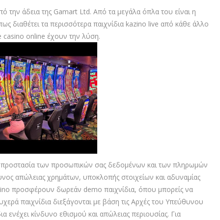
ό την άδεια της Gamart Ltd. Από τα μεγάλα όπλα του είναι η
πως διαθέτει τα περισσότερα παιχνίδια kazino live από κάθε άλλο
ve casino online έχουν την λύση.
ι η προστασία των προσωπικών σας δεδομένων και των πληρωμών
δυνος απώλειας χρημάτων, υποκλοπής στοιχείων και αδυναμίας
asino προσφέρουν δωρεάν demo παιχνίδια, όπου μπορείς να
τυχερά παιχνίδια διεξάγονται με βάση τις Αρχές του Υπεύθυνου
α ενέχει κίνδυνο εθισμού και απώλειας περιουσίας. Για