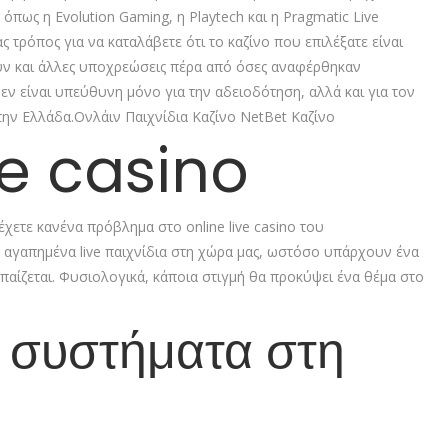
 όπως η Evolution Gaming, η Playtech και η Pragmatic Live
ς τρόπος για να καταλάβετε ότι το καζίνο που επιλέξατε είναι
ουν και άλλες υποχρεώσεις πέρα από όσες αναφέρθηκαν
δεν είναι υπεύθυνη μόνο για την αδειοδότηση, αλλά και για τον
την Ελλάδα.Ονλάιν Παιχνίδια Καζίνο NetBet Καζίνο
ive casino
έχετε κανένα πρόβλημα στο online live casino του
ον αγαπημένα live παιχνίδια στη χώρα μας, ωστόσο υπάρχουν ένα
ίζεται. Φυσιολογικά, κάποια στιγμή θα προκύψει ένα θέμα στο
ι συστήματα στη