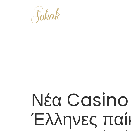
Νέα Casino 
Έλληνες παίκ