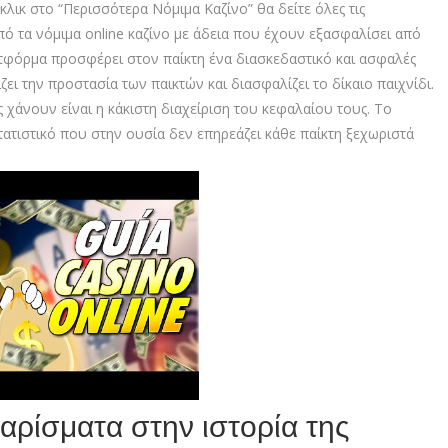
κλικ στο “Περισσότερα Νόμιμα Καζίνο” θα δείτε όλες τις
πό τα νόμιμα online καζίνο με άδεια που έχουν εξασφαλίσει από
ατφόρμα προσφέρει στον παίκτη ένα διασκεδαστικό και ασφαλές
ι την προστασία των παικτών και διασφαλίζει το δίκαιο παιχνίδι.
 χάνουν είναι η κάκιστη διαχείριση του κεφαλαίου τους. Το
στατιστικό που στην ουσία δεν επηρεάζει κάθε παίκτη ξεχωριστά
αρίσματα στην ιστορία της