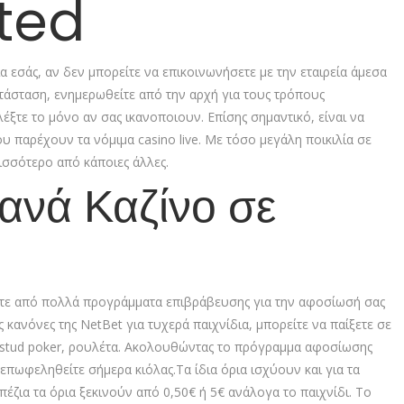
ited
 εσάς, αν δεν μπορείτε να επικοινωνήσετε με την εταιρεία άμεσα
ατάσταση, ενημερωθείτε από την αρχή για τους τρόπους
έξτε το μόνο αν σας ικανοποιουν. Επίσης σημαντικό, είναι να
υ παρέχουν τα νόμιμα casino live. Με τόσο μεγάλη ποικιλία σε
ισσότερο από κάποιες άλλες.
ανά Καζίνο σε
ξετε από πολλά προγράμματα επιβράβευσης για την αφοσίωσή σας
 κανόνες της NetBet για τυχερά παιχνίδια, μπορείτε να παίξετε σε
, stud poker, ρουλέτα. Ακολουθώντας το πρόγραμμα αφοσίωσης
α επωφεληθείτε σήμερα κιόλας.Τα ίδια όρια ισχύουν και για τα
πέζια τα όρια ξεκινούν από 0,50€ ή 5€ ανάλογα το παιχνίδι. Το