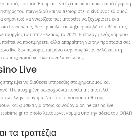
ένο ποσό, ωστόσο θα πρέπει να έχει περάσει πρώτα από έγκριση
ρακτήρας του παιχνιδιού και να περιοριστεί ο κίνδυνος εθισμού.
ερα σημαντικό να γνωρίζετε πώς μπορείτε να ξεχωρίσετε ένα
έτοιο brandname, δεν προκαλεί έκπληξη η υψηλή του θέση στις
λειτουργίας του στην Ελλάδα, το 2021. Η επιλογή ενός νόμιμου
θα πρέπει να προτιμήσετε, αλλά απαραίτητη για την προστασία σας.
ίνο live δεν περιορίζεται μόνο στην ασφάλεια, αλλά και στη
α του παιχνιδιού και των συναλλαγών σας.
ino Live
ης επιτρέψει να διαθέσει υπηρεσίες στοιχηματισμού και
οινό. Η επιτυχημένη μακροχρόνια πορεία της αποτελεί
στην ελληνική αγορά. Να είστε σίγουροι ότι θα σας
ν. Και φυσικά για όποια καινούργια online casino live
stoixima.gr το οποίο λειτουργεί νόμιμα υπό την άδεια του ΟΠΑΠ
ι τα τραπέζια