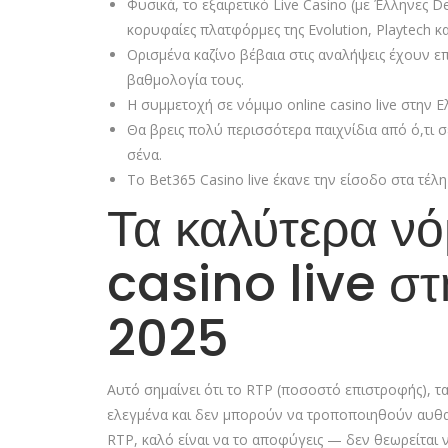
Φυσικά, το εξαιρετικό Live Casino (με Έλληνες D
κορυφαίες πλατφόρμες της Evolution, Playtech κ
Ορισμένα καζίνο βέβαια στις αναλήψεις έχουν ε
βαθμολογία τους.
Η συμμετοχή σε νόμιμο online casino live στην 
Θα βρεις πολύ περισσότερα παιχνίδια από ό,τι σε
σένα.
To Bet365 Casino live έκανε την είσοδο στα τέλ
Τα καλύτερα νό
casino live στ
2025
Αυτό σημαίνει ότι το RTP (ποσοστό επιστροφής), τα
ελεγμένα και δεν μπορούν να τροποποιηθούν αυθαί
RTP, καλό είναι να το αποφύγεις — δεν θεωρείται 