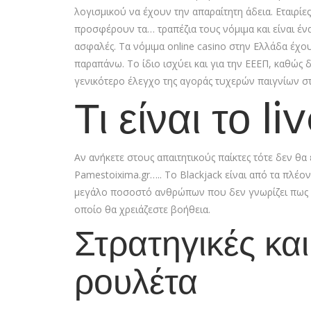
λογισμικού να έχουν την απαραίτητη άδεια. Εταιρίες
προσφέρουν τα… τραπέζια τους νόμιμα και είναι ένα
ασφαλές. Τα νόμιμα online casino στην Ελλάδα έχ
παραπάνω. Το ίδιο ισχύει και για την ΕΕΕΠ, καθώς 
γενικότερο έλεγχο της αγοράς τυχερών παιγνίων σ
Τι είναι το l
Αν ανήκετε στους απαιτητικούς παίκτες τότε δεν θα 
Pamestoixima.gr….. Το Blackjack είναι από τα πλέ
μεγάλο ποσοστό ανθρώπων που δεν γνωρίζει πως πα
οποίο θα χρειάζεστε βοήθεια.
Στρατηγικές κα
ρουλέτα