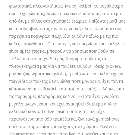
φανταστικά πλεονεκτήματα. Με τη NetBet, το μεγαλύτερο
σάιτ τυχερών παιχνιδιών διεκδικείτε πάντα περισσότερα
από ότι με άλλες στοιχηματικές εταιρίες. Παίζοντας μαζί μας
και απολαμβάνοντας την ιντερνετική πλατφόρμα που σας
παρέχει τα κορυφαία παιχνίδια ονλάιν καζινο με τις πιο
καλές προωθήσεις. Οι επιλογές για παιχνiδια και εκπλήξεις
είναι αμέτρητες και μπορούν να χρησιμοποιηθούν σε
πολλά απο τα παιχνίδια μας. Χρησιμοποιώντας τα
πλεονεκτήματα μας για να παίξετε Ονλάιν Πόκερ (Poker),
μπλάκτζακ, Φρουτακια (slots), ή παίζοντας σε αλλά τυχερά
παιχνίδια.Ο παίκτης δεν νιώθει ποτέ μόνος και έχει πάντα
κάποιον να απευθυνθεί, κάτι που απουσιάζει πλήρως από
τις παράνομες πλατφόρμες καζίνο. Έκτοτε έχει γνωρίσει
μεγάλη αναγνώριση και έχει αγαπηθεί ιδιαίτερα από το
ελληνικό κοινό. Το live casino online της περιέχει
περισσότερα από 350 τραπέζια και ζωντανά gameshows
από τους κορυφαίους παρόχους του χώρου, Playtech,
Pragmatic και Evolution.Για το live, ό,τι ισχύει και για το