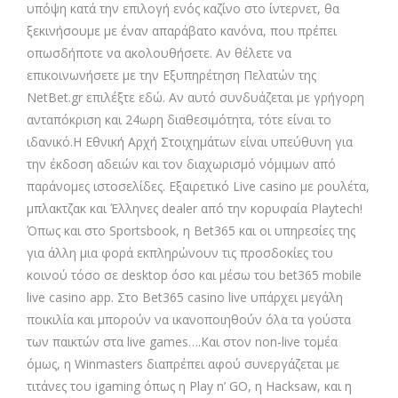
υπόψη κατά την επιλογή ενός καζίνο στο ίντερνετ, θα
ξεκινήσουμε με έναν απαράβατο κανόνα, που πρέπει
οπωσδήποτε να ακολουθήσετε. Αν θέλετε να
επικοινωνήσετε με την Εξυπηρέτηση Πελατών της
NetBet.gr επιλέξτε εδώ. Αν αυτό συνδυάζεται με γρήγορη
ανταπόκριση και 24ωρη διαθεσιμότητα, τότε είναι το
ιδανικό.Η Εθνική Αρχή Στοιχημάτων είναι υπεύθυνη για
την έκδοση αδειών και τον διαχωρισμό νόμιμων από
παράνομες ιστοσελίδες. Εξαιρετικό Live casino με ρουλέτα,
μπλακτζακ και Έλληνες dealer από την κορυφαία Playtech!
Όπως και στο Sportsbook, η Bet365 και οι υπηρεσίες της
για άλλη μια φορά εκπληρώνουν τις προσδοκίες του
κοινού τόσο σε desktop όσο και μέσω του bet365 mobile
live casino app. Στο Bet365 casino live υπάρχει μεγάλη
ποικιλία και μπορούν να ικανοποιηθούν όλα τα γούστα
των παικτών στα live games….Και στον non-live τομέα
όμως, η Winmasters διαπρέπει αφού συνεργάζεται με
τιτάνες του igaming όπως η Play n’ GO, η Hacksaw, και η