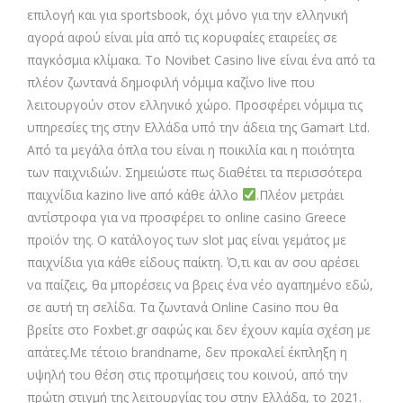
επιλογή και για sportsbook, όχι μόνο για την ελληνική
αγορά αφού είναι μία από τις κορυφαίες εταιρείες σε
παγκόσμια κλίμακα. Το Novibet Casino live είναι ένα από τα
πλέον ζωντανά δημοφιλή νόμιμα καζίνο live που
λειτουργούν στον ελληνικό χώρο. Προσφέρει νόμιμα τις
υπηρεσίες της στην Ελλάδα υπό την άδεια της Gamart Ltd.
Από τα μεγάλα όπλα του είναι η ποικιλία και η ποιότητα
των παιχνιδιών. Σημειώστε πως διαθέτει τα περισσότερα
παιχνίδια kazino live από κάθε άλλο
.Πλέον μετράει
αντίστροφα για να προσφέρει το online casino Greece
προϊόν της. Ο κατάλογος των slot μας είναι γεμάτος με
παιχνίδια για κάθε είδους παίκτη. Ό,τι και αν σου αρέσει
να παίζεις, θα μπορέσεις να βρεις ένα νέο αγαπημένο εδώ,
σε αυτή τη σελίδα. Τα ζωντανά Online Casino που θα
βρείτε στο Foxbet.gr σαφώς και δεν έχουν καμία σχέση με
απάτες.Με τέτοιο brandname, δεν προκαλεί έκπληξη η
υψηλή του θέση στις προτιμήσεις του κοινού, από την
πρώτη στιγμή της λειτουργίας του στην Ελλάδα, το 2021.