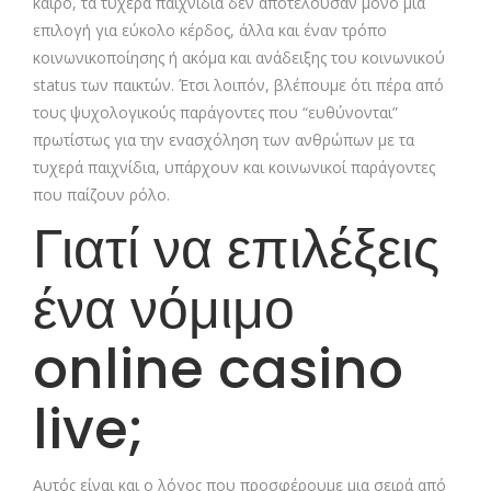
καιρό, τα τυχερά παιχνίδια δεν αποτελούσαν μόνο μία
επιλογή για εύκολο κέρδος, άλλα και έναν τρόπο
κοινωνικοποίησης ή ακόμα και ανάδειξης του κοινωνικού
status των παικτών. Έτσι λοιπόν, βλέπουμε ότι πέρα από
τους ψυχολογικούς παράγοντες που “ευθύνονται”
πρωτίστως για την ενασχόληση των ανθρώπων με τα
τυχερά παιχνίδια, υπάρχουν και κοινωνικοί παράγοντες
που παίζουν ρόλο.
Γιατί να επιλέξεις
ένα νόμιμο
online casino
live;
Αυτός είναι και ο λόγος που προσφέρουμε μια σειρά από