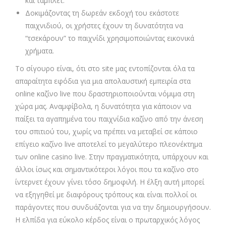
και τάμπλετ.
Δοκιμάζοντας τη δωρεάν εκδοχή του εκάστοτε
παιχνιδιού, οι χρήστες έχουν τη δυνατότητα να
“τσεκάρουν” το παιχνίδι χρησιμοποιώντας εικονικά
χρήματα.
Το σίγουρο είναι, ότι στο site μας εντοπίζονται όλα τα
απαραίτητα εφόδια για μια απολαυστική εμπειρία στα
online καζίνο live που δραστηριοποιούνται νόμιμα στη
χώρα μας. Αναμφίβολα, η δυνατότητα για κάποιον να
παίξει τα αγαπημένα του παιχνίδια καζίνο από την άνεση
του σπιτιού του, χωρίς να πρέπει να μεταβεί σε κάποιο
επίγειο καζίνο live αποτελεί το μεγαλύτερο πλεονέκτημα
των online casino live. Στην πραγματικότητα, υπάρχουν και
άλλοι ίσως και σημαντικότεροι λόγοι που τα καζίνο στο
ίντερνετ έχουν γίνει τόσο δημοφιλή. Η έλξη αυτή μπορεί
να εξηγηθεί με διαφόρους τρόπους και είναι πολλοί οι
παράγοντες που συνδυάζονται για να την δημιουργήσουν.
Η ελπίδα για εύκολο κέρδος είναι ο πρωταρχικός λόγος