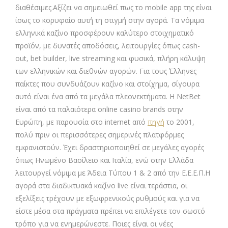
διαθέσιμες.Αξίζει να σημειωθεί πως το mobile app της είναι
ίσως το κορυφαίο αυτή τη στιγμή στην αγορά. Τα νόμιμα
ελληνικά καζίνο προσφέρουν καλύτερο στοιχηματικό
προϊόν, με δυνατές αποδόσεις, λειτουργίες όπως cash-
out, bet builder, live streaming και φυσικά, πλήρη κάλυψη
των ελληνικών και διεθνών αγορών. Για τους Έλληνες
παίκτες που συνδυάζουν καζίνο και στοίχημα, σίγουρα
αυτό είναι ένα από τα μεγάλα πλεονεκτήματα. Η NetBet
είναι από τα παλαιότερα online casino brands στην
Ευρώπη, με παρουσία στο internet από
πηγή
το 2001,
πολύ πριν οι περισσότερες σημερινές πλατφόρμες
εμφανιστούν. Έχει δραστηριοποιηθεί σε μεγάλες αγορές
όπως Ηνωμένο Βασίλειο και Ιταλία, ενώ στην Ελλάδα
λειτουργεί νόμιμα με Άδεια Τύπου 1 & 2 από την Ε.Ε.Ε.Π.Η
αγορά στα διαδικτυακά καζίνο live είναι τεράστια, οι
εξελίξεις τρέχουν με εξωφρενικούς ρυθμούς και για να
είστε μέσα στα πράγματα πρέπει να επιλέγετε τον σωστό
τρόπο για να ενημερώνεστε. Ποιες είναι οι νέες