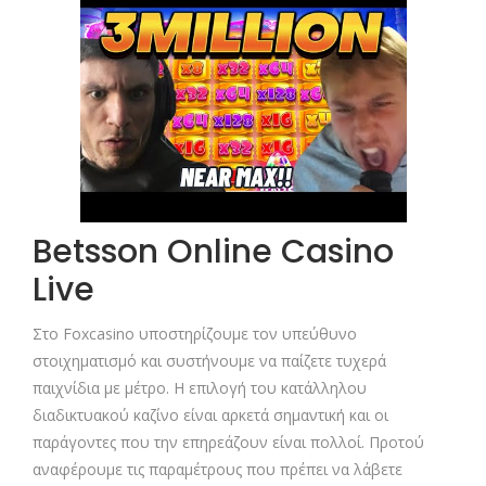
Betsson Online Casino
Live
Στο Foxcasino υποστηρίζουμε τον υπεύθυνο
στοιχηματισμό και συστήνουμε να παίζετε τυχερά
παιχνίδια με μέτρο. Η επιλογή του κατάλληλου
διαδικτυακού καζίνο είναι αρκετά σημαντική και οι
παράγοντες που την επηρεάζουν είναι πολλοί. Προτού
αναφέρουμε τις παραμέτρους που πρέπει να λάβετε