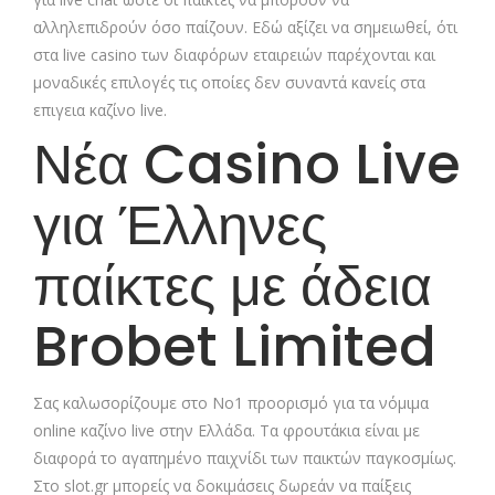
αλληλεπιδρούν όσο παίζουν. Εδώ αξίζει να σημειωθεί, ότι
στα live casino των διαφόρων εταιρειών παρέχονται και
μοναδικές επιλογές τις οποίες δεν συναντά κανείς στα
επιγεια καζίνο live.
Νέα Casino Live
για Έλληνες
παίκτες με άδεια
Brobet Limited
Σας καλωσορίζουμε στο No1 προορισμό για τα νόμιμα
online καζίνο live στην Ελλάδα. Τα φρουτάκια είναι με
διαφορά το αγαπημένο παιχνίδι των παικτών παγκοσμίως.
Στο slot.gr μπορείς να δοκιμάσεις δωρεάν να παίξεις