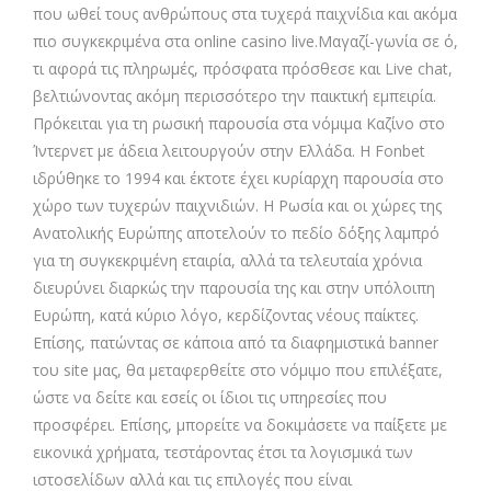
που ωθεί τους ανθρώπους στα τυχερά παιχνίδια και ακόμα
πιο συγκεκριμένα στα online casino live.Μαγαζί-γωνία σε ό,
τι αφορά τις πληρωμές, πρόσφατα πρόσθεσε και Live chat,
βελτιώνοντας ακόμη περισσότερο την παικτική εμπειρία.
Πρόκειται για τη ρωσική παρουσία στα νόμιμα Καζίνο στο
Ίντερνετ με άδεια λειτουργούν στην Ελλάδα. Η Fonbet
ιδρύθηκε το 1994 και έκτοτε έχει κυρίαρχη παρουσία στο
χώρο των τυχερών παιχνιδιών. H Ρωσία και οι χώρες της
Ανατολικής Ευρώπης αποτελούν το πεδίο δόξης λαμπρό
για τη συγκεκριμένη εταιρία, αλλά τα τελευταία χρόνια
διευρύνει διαρκώς την παρουσία της και στην υπόλοιπη
Ευρώπη, κατά κύριο λόγο, κερδίζοντας νέους παίκτες.
Επίσης, πατώντας σε κάποια από τα διαφημιστικά banner
του site μας, θα μεταφερθείτε στο νόμιμο που επιλέξατε,
ώστε να δείτε και εσείς οι ίδιοι τις υπηρεσίες που
προσφέρει. Επίσης, μπορείτε να δοκιμάσετε να παίξετε με
εικονικά χρήματα, τεστάροντας έτσι τα λογισμικά των
ιστοσελίδων αλλά και τις επιλογές που είναι