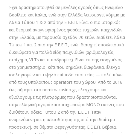
Έχει δραστηριοποιηθεί σε μεγάλες αγορές όπως Ηνωμένο
Βασίλειο και Ιταλία, ενώ στην Ελλάδα λειτουργεί νόμιμα με
Άδεια Τύπου 1 & 2 από την Ε.Ε.Ε.Π. Είναι ο πιο ιστορικός
και θεσμικά αναγνωρισμένος φορέας τυχερών παιχνιδιών
στην Ελλάδα, με παρουσία σχεδόν 70 ετών. Διαθέτει Άδεια
Τύπου 1 και 2 από την Ε.Ε.Ε.Π., ενώ διατηρεί αποκλειστικά
δικαιώματα για πολλά είδη παιχνιδιών (αριθμολαχεία,
στοίχημα, VLTs και ιπποδρομίες). Είναι επίσης εισηγμένος
στο χρηματιστήριο, κάτι που σημαίνει διαφάνεια, έλεγχο
ισολογισμών και υψηλό επίπεδο εποπτείας — πολύ πάνω
από τους υπόλοιπους operators του χώρου. Από το 2016
έως σήμερα, στο nomimacasino.gr, ελέγχουμε και
αξιολογούμε τις πλατφόρμες που δραστηριοποιούνται
στην ελληνική αγορά και καταχωρούμε ΜΟΝΟ εκείνες που
διαθέτουν άδεια Τύπου 2 από την Ε.Ε.Ε.Π.Ήταν
αναμενόμενη και η αδειοδότηση της από την ιδιαίτερα
προσεκτική, σε θέματα φερεγγυότητας, Ε.Ε.Ε.Π. Βέβαια,