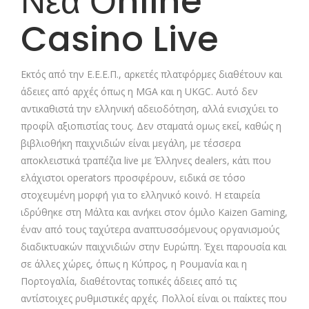
Νέα Οnline
Casino Live
Εκτός από την Ε.Ε.Ε.Π., αρκετές πλατφόρμες διαθέτουν και
άδειες από αρχές όπως η MGA και η UKGC. Αυτό δεν
αντικαθιστά την ελληνική αδειοδότηση, αλλά ενισχύει το
προφίλ αξιοπιστίας τους. Δεν σταματά ομως εκεί, καθώς η
βιβλιοθήκη παιχνιδιών είναι μεγάλη, με τέσσερα
αποκλειστικά τραπέζια live με Έλληνες dealers, κάτι που
ελάχιστοι operators προσφέρουν, ειδικά σε τόσο
στοχευμένη μορφή για το ελληνικό κοινό. Η εταιρεία
ιδρύθηκε στη Μάλτα και ανήκει στον όμιλο Kaizen Gaming,
έναν από τους ταχύτερα αναπτυσσόμενους οργανισμούς
διαδικτυακών παιχνιδιών στην Ευρώπη. Έχει παρουσία και
σε άλλες χώρες, όπως η Κύπρος, η Ρουμανία και η
Πορτογαλία, διαθέτοντας τοπικές άδειες από τις
αντίστοιχες ρυθμιστικές αρχές. Πολλοί είναι οι παίκτες που