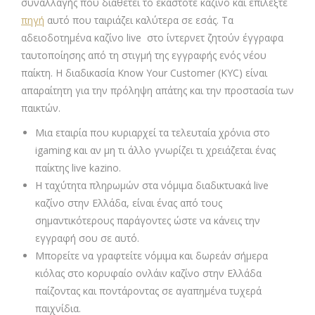
συναλλαγής που διαθέτει το εκάστοτε καζίνο και επιλέξτε
πηγή
αυτό που ταιριάζει καλύτερα σε εσάς. Τα
αδειοδοτημένα καζίνο live στο ίντερνετ ζητούν έγγραφα
ταυτοποίησης από τη στιγμή της εγγραφής ενός νέου
παίκτη. Η διαδικασία Know Your Customer (KYC) είναι
απαραίτητη για την πρόληψη απάτης και την προστασία των
παικτών.
Μια εταιρία που κυριαρχεί τα τελευταία χρόνια στο
igaming και αν μη τι άλλο γνωρίζει τι χρειάζεται ένας
παίκτης live kazino.
Η ταχύτητα πληρωμών στα νόμιμα διαδικτυακά live
καζίνο στην Ελλάδα, είναι ένας από τους
σημαντικότερους παράγοντες ώστε να κάνεις την
εγγραφή σου σε αυτό.
Μπορείτε να γραφτείτε νόμιμα και δωρεάν σήμερα
κιόλας στο κορυφαίο ονλάιν καζίνο στην Ελλάδα
παίζοντας και ποντάροντας σε αγαπημένα τυχερά
παιχνίδια.